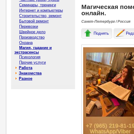
Семинары, тренинги
Магическая помо
Интернет и компьютеры
онлайн.
Строительство, ремонт
Бытовой ремонт
Санкт-Петербург / Россия
Перевозки
Швейное дело
Поднять
Ред
Производство
Охрана
Магия, гадание и
экстрасенсы
Психология
Прочие услуги
Работа
Знакомства
Разное