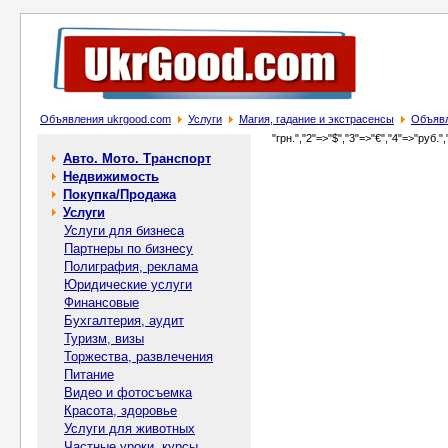
Объявления ukrgood.com
Услуги
Магия, гадание и экстрасенсы
Объявл
"грн.","2"=>"$","3"=>"€","4"=>"руб.",
Авто. Мото. Транспорт
Недвижимость
Покупка/Продажа
Услуги
Услуги для бизнеса
Партнеры по бизнесу
Полиграфия, реклама
Юридические услуги
Финансовые
Бухгалтерия, аудит
Туризм, визы
Торжества, развлечения
Питание
Видео и фотосъемка
Красота, здоровье
Услуги для животных
Частные уроки, курсы