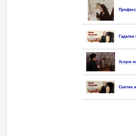
Професс
Гадалка 
Услуги я
Снятие н