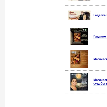
Гадалка 
Гадание 
Магическ
Магическ
судьбы в