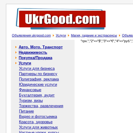
Объявления ukrgood.com
Услуги
Магия, гадание и экстрасенсы
Объявл
"грн.","2"=>"$","3"=>"€","4"=>"руб.",
Авто. Мото. Транспорт
Недвижимость
Покупка/Продажа
Услуги
Услуги для бизнеса
Партнеры по бизнесу
Полиграфия, реклама
Юридические услуги
Финансовые
Бухгалтерия, аудит
Туризм, визы
Торжества, развлечения
Питание
Видео и фотосъемка
Красота, здоровье
Услуги для животных
Частные уроки, курсы