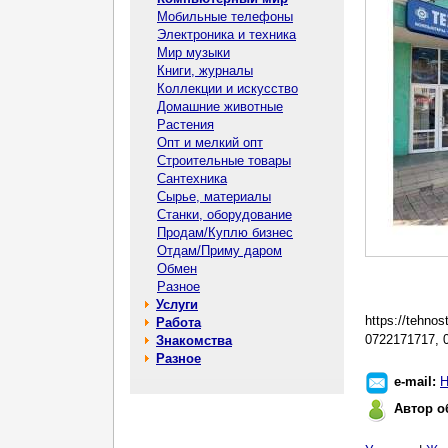
Мобильные телефоны
Электроника и техника
Мир музыки
Книги, журналы
Коллекции и искусство
Домашние животные
Растения
Опт и мелкий опт
Строительные товары
Сантехника
Сырье, материалы
Станки, оборудование
Продам/Куплю бизнес
Отдам/Приму даром
Обмен
Разное
Услуги
https://tehnost
Работа
0722171717, 
Знакомства
Разное
e-mail:
Н
Автор о