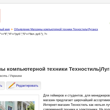
ный мир
Объявление Магазины компьютерной техники Техностиль|Луганск
3"=>"€","4"=>"руб.","5"=>"бел. руб."); ?>
ны компьютерной техники Техностиль|Луг
асть / Украина
ть
Редактировать
Для геймеров и студентов, для менеджеров
магазин предлагает широчайший ассортимен
Интернет-магазин Техностиль как нельзя л
современной техники и электроники. На пол