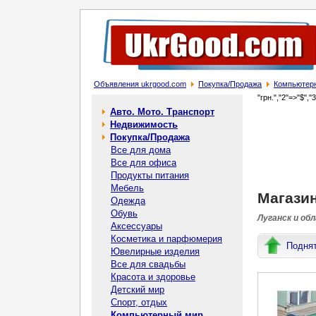
Объявления ukrgood.com
Покупка/Продажа
Компьютер
"грн.","2"=>"$","
Авто. Мото. Транспорт
Недвижимость
Покупка/Продажа
Все для дома
Все для офиса
Продукты питания
Мебель
Магази
Одежда
Обувь
Луганск и обл
Аксессуары
Косметика и парфюмерия
Подня
Ювелирные изделия
Все для свадьбы
Красота и здоровье
Детский мир
Спорт, отдых
Компьютерный мир