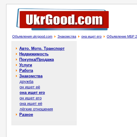
Объявления ukrgood.com
Знакомства
она ищет его
Объявление МБР 
Авто. Мото. Транспорт
Недвижимость
Покупка/Продажа
Услуги
Работа
Знакомства
дружба
он ищет её
она ищет его
он ищет его
она ищет её
лёгкие отношения
Разное