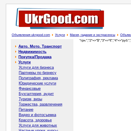
Объявления ukrgood.com
Услуги
Магия, гадание и экстрасенсы
Объяв
"грн.","2"=>"$","3"=>"€","4"=>"руб.",
Авто. Мото. Транспорт
Недвижимость
Покупка/Продажа
Услуги
Услуги для бизнеса
Партнеры по бизнесу
Полиграфия, реклама
Юридические услуги
Финансовые
Бухгалтерия, аудит
Туризм, визы
Торжества, развлечения
Питание
Видео и фотосъемка
Красота, здоровье
Услуги для животных
Частные уроки, курсы