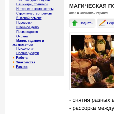
Семинары, тренинги
МАГИЧЕСКАЯ П
Интернет и компьютеры
Киев и Область / Украина
Строительство, ремонт
Бытовой ремонт
Перевозки
Поднять
Ред
Швейное дело
Производство
Охрана
Магия, гадание и
экстрасенсы
Психология
Прочие услуги
Работа
Знакомства
Разное
- снятия разных 
- рассорка межд