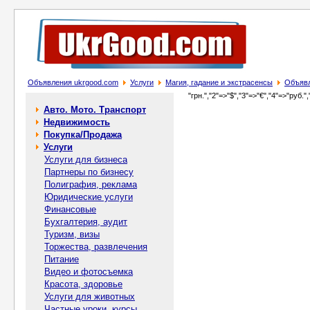
Объявления ukrgood.com
Услуги
Магия, гадание и экстрасенсы
Объявл
"грн.","2"=>"$","3"=>"€","4"=>"руб.",
Авто. Мото. Транспорт
Недвижимость
Покупка/Продажа
Услуги
Услуги для бизнеса
Партнеры по бизнесу
Полиграфия, реклама
Юридические услуги
Финансовые
Бухгалтерия, аудит
Туризм, визы
Торжества, развлечения
Питание
Видео и фотосъемка
Красота, здоровье
Услуги для животных
Частные уроки, курсы