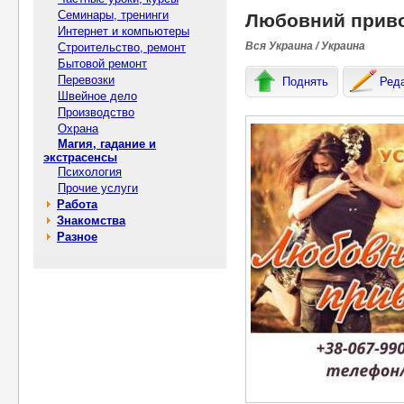
Семинары, тренинги
Любoвний пpивop
Интернет и компьютеры
Вся Украина / Украина
Строительство, ремонт
Бытовой ремонт
Перевозки
Поднять
Ред
Швейное дело
Производство
Охрана
Магия, гадание и
экстрасенсы
Психология
Прочие услуги
Работа
Знакомства
Разное