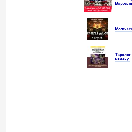
Ворожін
Мaгичeс
Таролог 
измену.