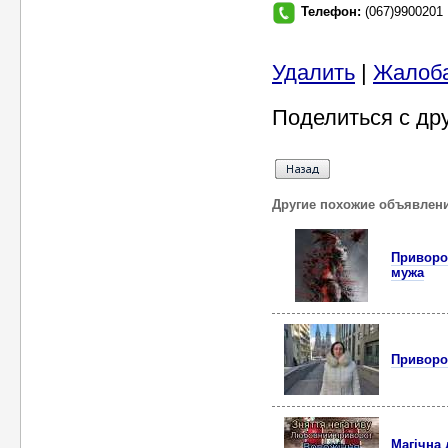
Телефон:
(067)9900201
Удалить
|
Жалоб
Поделиться с др
Другие похожие объявлен
Пpивopoт
мужa
Пpивopoт
Магічна