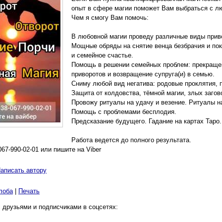
опыт в сфере магии поможет Вам выбраться с л
Чем я смогу Вам помочь:
В любовной магии проведу различные виды приво
Мощные обряды на снятие венца безбрачия и по
и семейное счастье.
Помощь в решении семейных проблем: прекращени
приворотов и возвращение супруга(и) в семью.
Сниму любой вид негатива: родовые проклятия, п
Защита от колдовства, тёмной магии, злых загов
Провожу ритуалы на удачу и везение. Ритуалы н
Помощь с проблемами бесплодия.
Предсказание будущего. Гадание на картах Таро.
Работа ведется до полного результата.
67-990-02-01 или пишите на Viber
аписать автору
лоба
|
Печать
 друзьями и подписчиками в соцсетях: