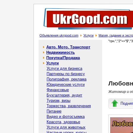
Объявления ukrgood.com
Услуги
Магия, гадание и экс
"грн.","2"=>"$","
Авто. Мото. Транспорт
Недвижимость
Покупка/Продажа
Услуги
Услуги для бизнеса
Партнеры по бизнесу
Полиграфия, реклама
Любовны
Юридические услуги
Финансовые
Житомир и об
Бухгалтерия, аудит
Туризм, визы
Подня
Торжества, развлечения
Питание
Видео и фотосъемка
Красота, здоровье
Услуги для животных
Частные уроки, курсы