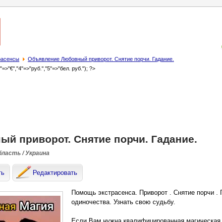
трасенсы
Объявление Любовный пpиворот. Cнятиe порчи. Гадание.
3"=>"€","4"=>"руб.","5"=>"бел. руб."); ?>
й пpиворот. Cнятиe порчи. Гадание.
ласть / Украина
ть
Редактировать
Помощь экстрасенса. Приворот . Снятие порчи .
одиночества. Узнать свою судьбу.
Если Вам нужна квалифицированная магическая 