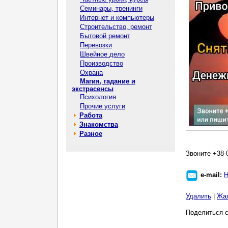
Семинары, тренинги
Интернет и компьютеры
Строительство, ремонт
Бытовой ремонт
Перевозки
Швейное дело
Производство
Охрана
Магия, гадание и
экстрасенсы
Психология
Прочие услуги
Работа
Знакомства
Разное
Звоните +38-0
e-mail:
Н
Удалить
|
Жа
Поделиться с