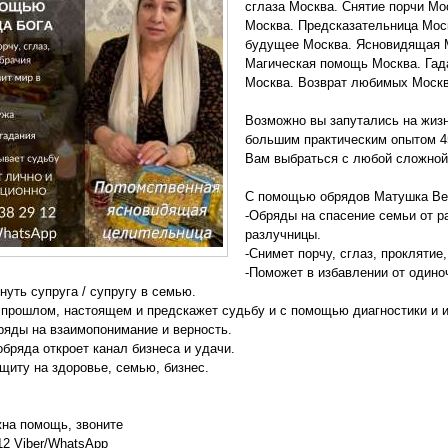
сглаза Москва. Снятие порчи Мо
Москва. Предсказательница Моск
будущее Москва. Ясновидящая М
Магическая помощь Москва. Гад
Москва. Возврат любимых Москв
Возможно вы запутались на жиз
большим практическим опытом 4
Вам выбраться с любой сложной
С помощью обрядов Матушка Ве
-Обряды на спасение семьи от р
разлучницы.
-Снимет порчу, сглаз, проклятие
-Поможет в избавлении от одино
нуть супруга / супругу в семью.
 прошлом, настоящем и предскажет судьбу и с помощью диагностики и
ряды на взаимопонимание и верность.
бряда откроет канал бизнеса и удачи.
ащиту на здоровье, семью, бизнес.
на помощь, звоните
12 Viber/WhatsApp