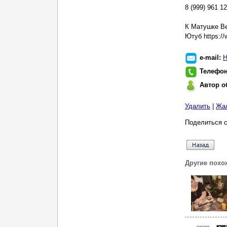
8 (999) 961 12
К Матушке Ве
Ютуб https:/
e-mail:
Н
Телефо
Автор о
Удалить
|
Жа
Поделиться с
Другие похо