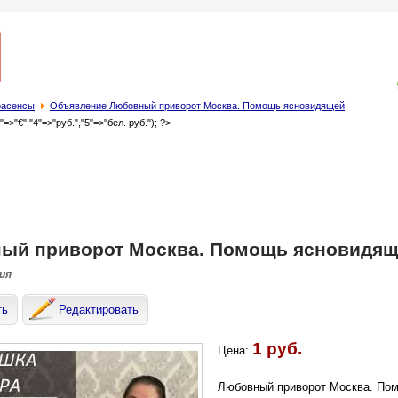
трасенсы
Объявление Любовный приворот Москва. Помощь ясновидящей
3"=>"€","4"=>"руб.","5"=>"бел. руб."); ?>
ый приворот Москва. Помощь ясновидя
сия
ть
Редактировать
1 руб.
Цена:
Любовный приворот Москва. Пом