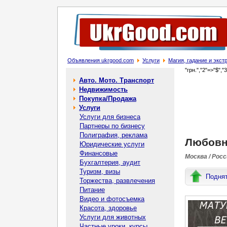
Объявления ukrgood.com
Услуги
Магия, гадание и экс
"грн.","2"=>"$","
Авто. Мото. Транспорт
Недвижимость
Покупка/Продажа
Услуги
Услуги для бизнеса
Партнеры по бизнесу
Полиграфия, реклама
Любовн
Юридические услуги
Финансовые
Москва / Рос
Бухгалтерия, аудит
Туризм, визы
Подня
Торжества, развлечения
Питание
Видео и фотосъемка
Красота, здоровье
Услуги для животных
Частные уроки, курсы