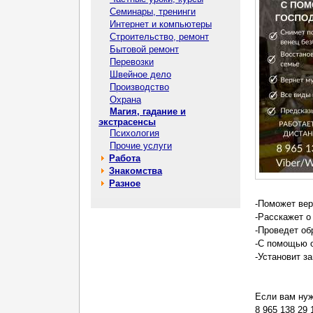
Семинары, тренинги
Интернет и компьютеры
Строительство, ремонт
Бытовой ремонт
Перевозки
Швейное дело
Производство
Охрана
Магия, гадание и
экстрасенсы
Психология
Прочие услуги
Работа
Знакомства
Разное
-Поможет вер
-Расскажет о
-Проведет об
-С помощью о
-Установит з
Если вам нуж
8 965 138 29 