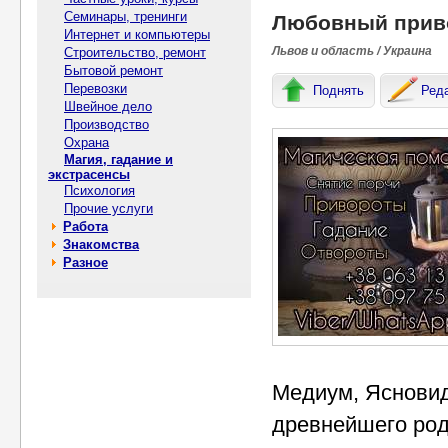
Семинары, тренинги
Любовный приво
Интернет и компьютеры
Львов и область / Украина
Строительство, ремонт
Бытовой ремонт
Перевозки
Поднять
Ред
Швейное дело
Производство
Охрана
Магия, гадание и
экстрасенсы
Психология
Прочие услуги
Работа
Знакомства
Разное
Медиум, Ясновид
древнейшего род