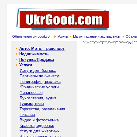
Объявления ukrgood.com
Услуги
Магия, гадание и экстрасенсы
Объявл
"грн.","2"=>"$","3"=>"€","4"=>"руб.",
Авто. Мото. Транспорт
Недвижимость
Покупка/Продажа
Услуги
Услуги для бизнеса
Партнеры по бизнесу
Полиграфия, реклама
Юридические услуги
Финансовые
Бухгалтерия, аудит
Туризм, визы
Торжества, развлечения
Питание
Видео и фотосъемка
Красота, здоровье
Услуги для животных
Частные уроки, курсы