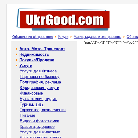
Объявления ukrgood.com
Услуги
Магия, гадание и экстрасенсы
Объявл
"грн.","2"=>"$","3"=>"€","4"=>"руб.",
Авто. Мото. Транспорт
Недвижимость
Покупка/Продажа
Услуги
Услуги для бизнеса
Партнеры по бизнесу
Полиграфия, реклама
Юридические услуги
Финансовые
Бухгалтерия, аудит
Туризм, визы
Торжества, развлечения
Питание
Видео и фотосъемка
Красота, здоровье
Услуги для животных
Частные уроки, курсы