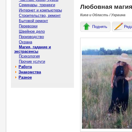
Семинары, тренинги
Любовная магия
Интернет и компьютеры
Киев и Область / Украина
Строительство, ремонт
Бытовой ремонт
Перевозки
Поднять
Ред
Швейное дело
Производство
Охрана
Магия, гадание и
экстрасенсы
Психология
Прочие услуги
Работа
Знакомства
Разное