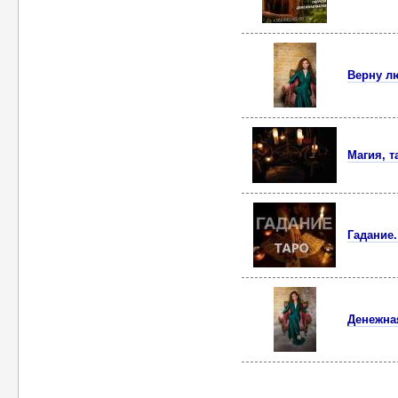
Верну л
Магия, т
Гадание
Денежна