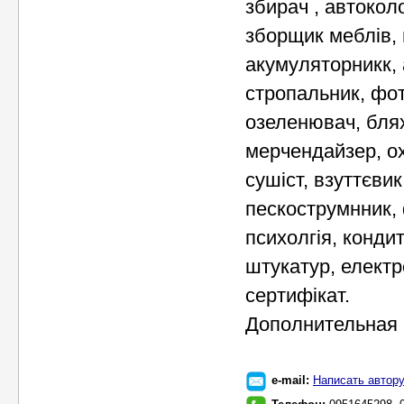
збирач , автоколо
зборщик меблів, 
акумуляторникк,
стропальник, фот
озеленювач, блях
мерчендайзер, ох
сушіст, взуттєвик
пескострумнник, 
психолгія, конди
штукатур, електр
сертифікат.
Дополнительная 
e-mail:
Написать автор