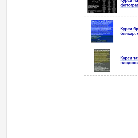
Курси н
фотогра
Курси бр
бляхар.
Курси та
плодоов