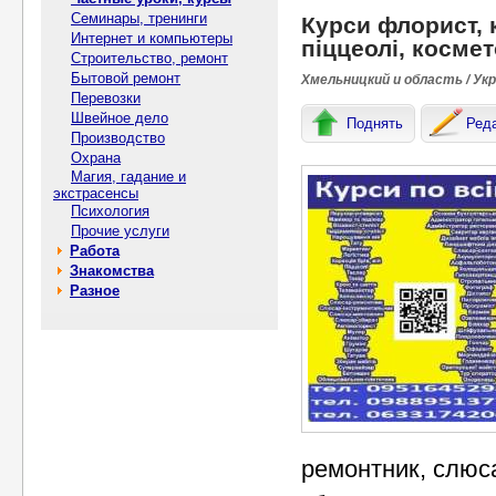
Семинары, тренинги
Курси флорист, 
Интернет и компьютеры
піццеолі, космет
Строительство, ремонт
Бытовой ремонт
Хмельницкий и область / Ук
Перевозки
Швейное дело
Поднять
Ред
Производство
Охрана
Магия, гадание и
экстрасенсы
Психология
Прочие услуги
Работа
Знакомства
Разное
ремонтник, слюс