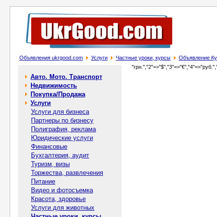
Объявления ukrgood.com
Услуги
Частные уроки, курсы
Объявление Кур
"грн.","2"=>"$","3"=>"€","4"=>"руб.",
Авто. Мото. Транспорт
Недвижимость
Покупка/Продажа
Услуги
Услуги для бизнеса
Партнеры по бизнесу
Полиграфия, реклама
Юридические услуги
Финансовые
Бухгалтерия, аудит
Туризм, визы
Торжества, развлечения
Питание
Видео и фотосъемка
Красота, здоровье
Услуги для животных
Частные уроки, курсы