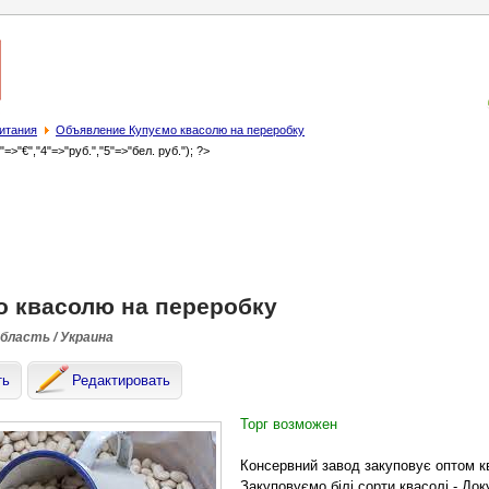
итания
Объявление Купуємо квасолю на переробку
3"=>"€","4"=>"руб.","5"=>"бел. руб."); ?>
о квасолю на переробку
область / Украина
ть
Редактировать
Торг возможен
Консервний завод закуповує оптом ква
Закуповуємо білі сорти квасолі - До