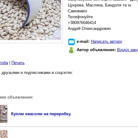
Цукрова, Масляна, Бандоля та ін.
Самовивіз.
Телефонуйте.
+380976046414
Андрій Олександрович
e-mail:
Написать автору
Автор объявления:
Відділ зак
лоба
|
Печать
 друзьями и подписчиками в соцсетях:
жие объявления:
Куплю квасолю на переробку.