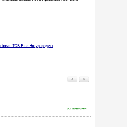
упівель ТОВ Бінс-Натурпродукт
торг возможен