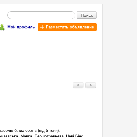
Поиск
Мой профиль
Разместить объявление
солю білих сортів (від 5 тонн).
кучаєвська, Мавка, Першотравнева, Неві Бінс,