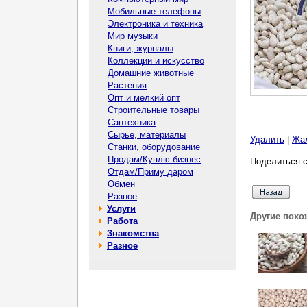
Мобильные телефоны
Электроника и техника
Мир музыки
Книги, журналы
Коллекции и искусство
Домашние животные
Растения
Опт и мелкий опт
Строительные товары
Сантехника
Сырье, материалы
Удалить
|
Жа
Станки, оборудование
Продам/Куплю бизнес
Поделиться с
Отдам/Приму даром
Обмен
Разное
Услуги
Другие похо
Работа
Знакомства
Разное