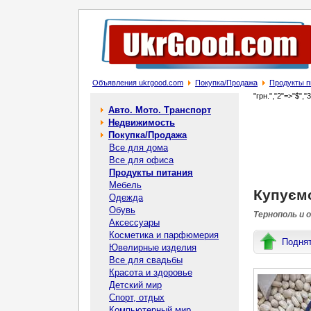
Объявления ukrgood.com
Покупка/Продажа
Продукты п
"грн.","2"=>"$","
Авто. Мото. Транспорт
Недвижимость
Покупка/Продажа
Все для дома
Все для офиса
Продукты питания
Мебель
Купуєм
Одежда
Обувь
Тернополь и 
Аксессуары
Косметика и парфюмерия
Подня
Ювелирные изделия
Все для свадьбы
Красота и здоровье
Детский мир
Спорт, отдых
Компьютерный мир