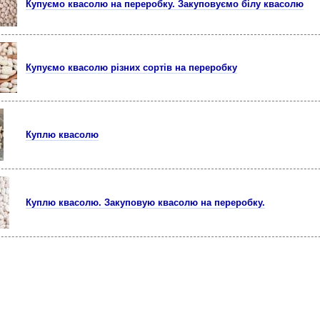
Купуємо квасолю на переробку. Закуповуємо білу квасолю
Купуємо квасолю різних сортів на переробку
Куплю квасолю
Куплю квасолю. Закуповую квасолю на переробку.