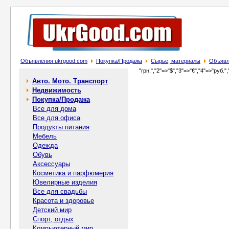
Объявления ukrgood.com
Покупка/Продажа
Сырье, материалы
Объявл
"грн.","2"=>"$","3"=>"€","4"=>"руб.",
Авто. Мото. Транспорт
Недвижимость
Покупка/Продажа
Все для дома
Все для офиса
Продукты питания
Мебель
Одежда
Обувь
Аксессуары
Косметика и парфюмерия
Ювелирные изделия
Все для свадьбы
Красота и здоровье
Детский мир
Спорт, отдых
Компьютерный мир