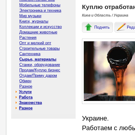
Мобильные телефоны
Куплю отработа
Электроника и техника
Киев и Область / Украина
Мир музыки
Книги, журналы
Коллекции и искусство
Поднять
Ред
Домашние животные
Растения
Опт и мелкий опт
Строительные товары
Сантехника
Сырье, материалы
Станки, оборудование
Продам/Куплю бизнес
Отдам/Приму даром
Обмен
Разное
Услуги
Работа
Знакомства
Разное
Украине.
Работаем с люб