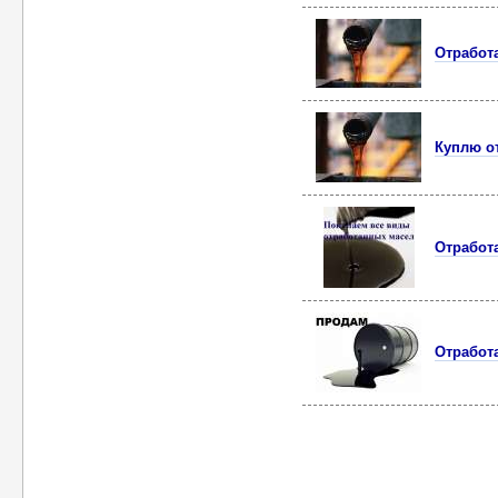
Отработ
Куплю о
Отработ
Отработ