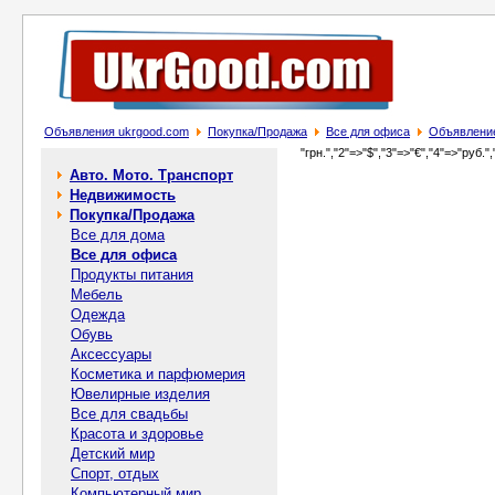
Объявления ukrgood.com
Покупка/Продажа
Все для офиса
Объявление
"грн.","2"=>"$","3"=>"€","4"=>"руб.",
Авто. Мото. Транспорт
Недвижимость
Покупка/Продажа
Все для дома
Все для офиса
Продукты питания
Мебель
Одежда
Обувь
Аксессуары
Косметика и парфюмерия
Ювелирные изделия
Все для свадьбы
Красота и здоровье
Детский мир
Спорт, отдых
Компьютерный мир