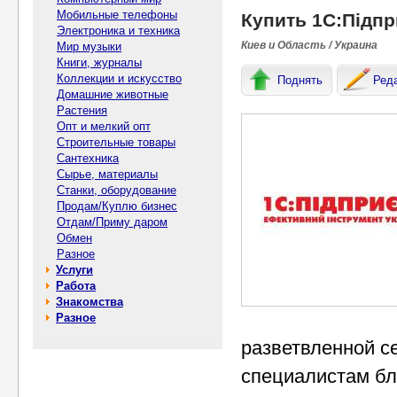
Мобильные телефоны
Купить 1С:Підпр
Электроника и техника
Киев и Область / Украина
Мир музыки
Книги, журналы
Коллекции и искусство
Поднять
Ред
Домашние животные
Растения
Опт и мелкий опт
Строительные товары
Сантехника
Сырье, материалы
Станки, оборудование
Продам/Куплю бизнес
Отдам/Приму даром
Обмен
Разное
Услуги
Работа
Знакомства
Разное
разветвленной с
специалистам б