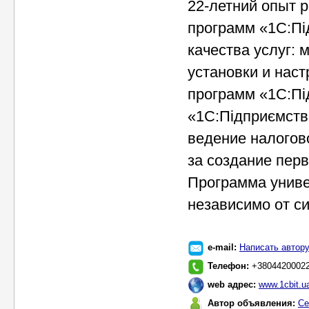
22-летний опыт 
программ «1С:Пі
качества услуг:
установки и нас
программ «1С:Пі
«1С:Підприємств
ведение налогово
за создание пер
Программа униве
независимо от с
e-mail:
Написать автор
Телефон:
+3804420002
web адрес:
www.1cbit.u
Автор объявления:
Се