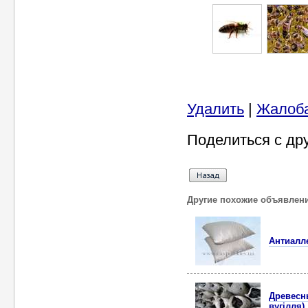
Удалить
|
Жалоб
Поделиться с др
Другие похожие объявлен
Антиалл
Древесн
вугiлля).