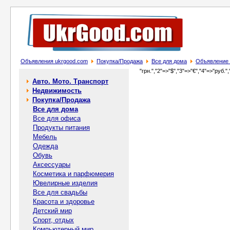
Объявления ukrgood.com
Покупка/Продажа
Все для дома
Объявление 
"грн.","2"=>"$","3"=>"€","4"=>"руб.",
Авто. Мото. Транспорт
Недвижимость
Покупка/Продажа
Все для дома
Все для офиса
Продукты питания
Мебель
Одежда
Обувь
Аксессуары
Косметика и парфюмерия
Ювелирные изделия
Все для свадьбы
Красота и здоровье
Детский мир
Спорт, отдых
Компьютерный мир