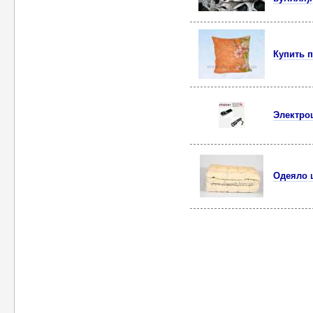
Купить 
Электро
Одеяло 