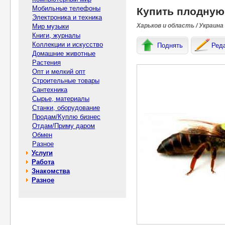
Мобильные телефоны
Купить плодную
Электроника и техника
Харьков и область / Украина
Мир музыки
Книги, журналы
Коллекции и искусство
Поднять
Ред
Домашние животные
Растения
Опт и мелкий опт
Строительные товары
Сантехника
Сырье, материалы
Станки, оборудование
Продам/Куплю бизнес
Отдам/Приму даром
Обмен
Разное
Услуги
Работа
Знакомства
Разное