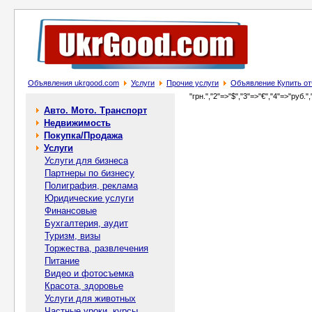
Объявления ukrgood.com
Услуги
Прочие услуги
Объявление Купить от
"грн.","2"=>"$","3"=>"€","4"=>"руб.",
Авто. Мото. Транспорт
Недвижимость
Покупка/Продажа
Услуги
Услуги для бизнеса
Партнеры по бизнесу
Полиграфия, реклама
Юридические услуги
Финансовые
Бухгалтерия, аудит
Туризм, визы
Торжества, развлечения
Питание
Видео и фотосъемка
Красота, здоровье
Услуги для животных
Частные уроки, курсы