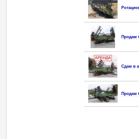
Ротацион
Продам б
Сдам в а
Продам б