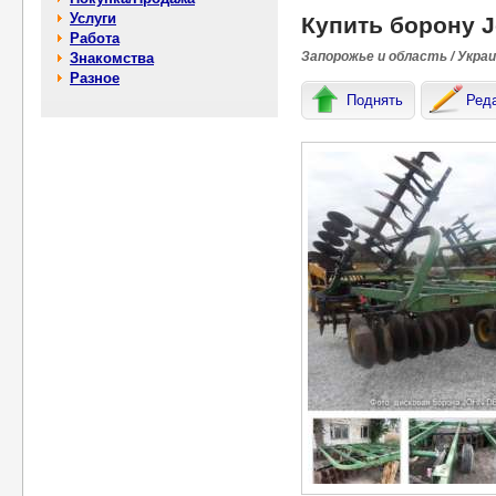
Услуги
Купить борону J
Работа
Запорожье и область / Укра
Знакомства
Разное
Поднять
Ред