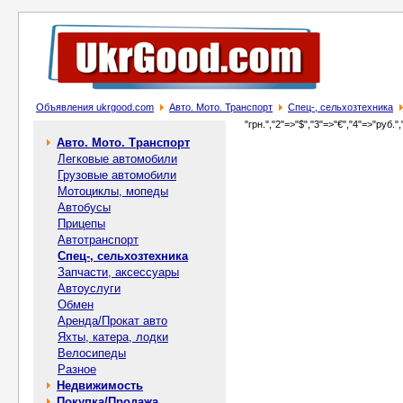
Объявления ukrgood.com
Авто. Мото. Транспорт
Спец-, cельхозтехника
"грн.","2"=>"$","3"=>"€","4"=>"руб.",
Авто. Мото. Транспорт
Легковые автомобили
Грузовые автомобили
Мотоциклы, мопеды
Автобусы
Прицепы
Автотранспорт
Спец-, cельхозтехника
Запчасти, аксессуары
Автоуслуги
Обмен
Аренда/Прокат авто
Яхты, катера, лодки
Велосипеды
Разное
Недвижимость
Покупка/Продажа