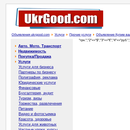
Объявления ukrgood.com
Услуги
Прочие услуги
Объявление Купим ваш
"грн.","2"=>"$","3"=>"€","4"=>"руб.",
Авто. Мото. Транспорт
Недвижимость
Покупка/Продажа
Услуги
Услуги для бизнеса
Партнеры по бизнесу
Полиграфия, реклама
Юридические услуги
Финансовые
Бухгалтерия, аудит
Туризм, визы
Торжества, развлечения
Питание
Видео и фотосъемка
Красота, здоровье
Услуги для животных
Частные уроки, курсы