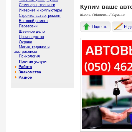
Семинары, тренинги
Купим ваше авт
Интернет и компьютеры
Киев и Область / Украина
Строительство, ремонт
Бытовой ремонт
Перевозки
Поднять
Ред
Швейное дело
Производство
Охрана
Магия, гадание и
экстрасенсы
Психология
Прочие услуги
Работа
Знакомства
Разное