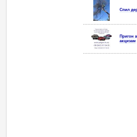
Спил де
Пригон 
акцизам