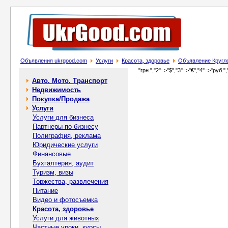
Объявления ukrgood.com
Услуги
Красота, здоровье
Объявление Кругл
"грн.","2"=>"$","3"=>"€","4"=>"руб.",
Авто. Мото. Транспорт
Недвижимость
Покупка/Продажа
Услуги
Услуги для бизнеса
Партнеры по бизнесу
Полиграфия, реклама
Юридические услуги
Финансовые
Бухгалтерия, аудит
Туризм, визы
Торжества, развлечения
Питание
Видео и фотосъемка
Красота, здоровье
Услуги для животных
Частные уроки, курсы