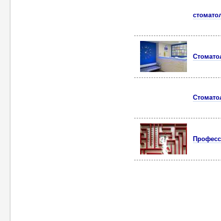
cтомато
Стомато
Стомато
Професс