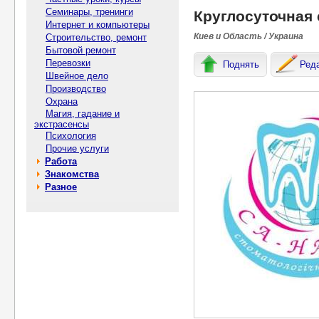
Семинары, тренинги
Круглосуточная
Интернет и компьютеры
Киев и Область / Украина
Строительство, ремонт
Бытовой ремонт
Перевозки
Поднять
Ред
Швейное дело
Производство
Охрана
Магия, гадание и
экстрасенсы
Психология
Прочие услуги
Работа
Знакомства
Разное