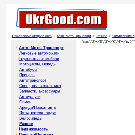
Объявления ukrgood.com
Авто. Мото. Транспорт
Разное
Объявление Кри
"грн.","2"=>"$","3"=>"€","4"=>"руб.",
Авто. Мото. Транспорт
Легковые автомобили
Грузовые автомобили
Мотоциклы, мопеды
Автобусы
Прицепы
Автотранспорт
Спец-, cельхозтехника
Запчасти, аксессуары
Автоуслуги
Обмен
Аренда/Прокат авто
Яхты, катера, лодки
Велосипеды
Разное
Недвижимость
Покупка/Продажа