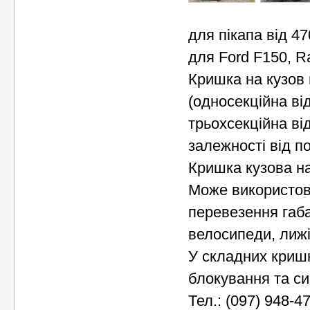
для пікапа від 47
для Ford F150, R
Кришка на кузов 
(односекційна від
трьохсекційна від
залежності від по
Кришка кузова на
Може використов
перевезення габа
велосипеди, лижі,
У складних кришк
блокування та си
Тел.: (097) 948-47