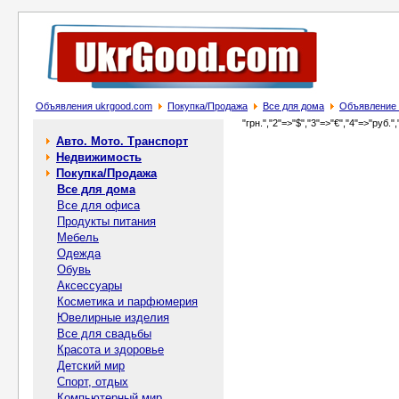
Объявления ukrgood.com
Покупка/Продажа
Все для дома
Объявление
"грн.","2"=>"$","3"=>"€","4"=>"руб.",
Авто. Мото. Транспорт
Недвижимость
Покупка/Продажа
Все для дома
Все для офиса
Продукты питания
Мебель
Одежда
Обувь
Аксессуары
Косметика и парфюмерия
Ювелирные изделия
Все для свадьбы
Красота и здоровье
Детский мир
Спорт, отдых
Компьютерный мир