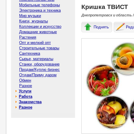
Мобильные телефоны
Кришка ТВИСТ
Электроника и техника
Днепропетровск и область /
Мир музыки
Книги, журналы
Коллекции и искусство
Поднять
Ред
Домашние животные
Растения
Опт и мелкий опт
Строительные товары
Сантехника
Сырье, материалы
Станки, оборудование
Продам/Куплю бизнес
Отдам/Приму даром
Обмен
Разное
Услуги
Работа
Знакомства
Разное