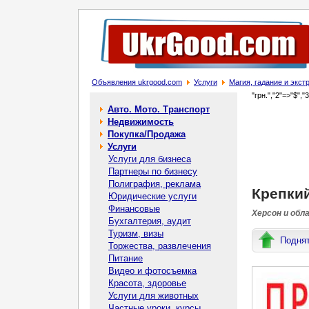
Объявления ukrgood.com
Услуги
Магия, гадание и экс
"грн.","2"=>"$","
Авто. Мото. Транспорт
Недвижимость
Покупка/Продажа
Услуги
Услуги для бизнеса
Партнеры по бизнесу
Полиграфия, реклама
Крепкий
Юридические услуги
Финансовые
Херсон и обл
Бухгалтерия, аудит
Туризм, визы
Подня
Торжества, развлечения
Питание
Видео и фотосъемка
Красота, здоровье
Услуги для животных
Частные уроки, курсы