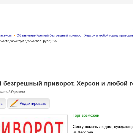
трасенсы
Объявление Крепкий безгрешный приворот. Херсон и любой город, приворо
3"=>"€","4"=>"руб.","5"=>"бел. руб."); ?>
 безгрешный приворот. Херсон и любой г
асть / Украина
ть
Редактировать
Торг возможен
Смогу помочь людям, нуждающимс
из Херсона.