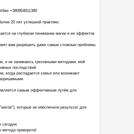
Viber +380954811380
более 20 лет успешной практики.
ается на глубоком понимании магии и ее эффектов
может вам разрешить даже самые сложные проблемы
ов, я не занимаюсь греховными методами, мой
тивных последствий.
м, когда распадается семья или возникают
разрешимыми.
о является самым эффективным путём для
магов"), которые не обеспечили результат для
е сегодня.
о метода приворота!