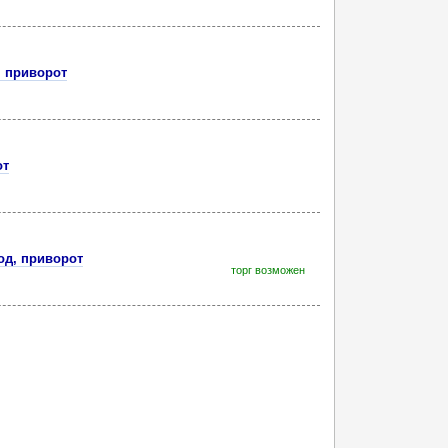
, приворот
от
од, приворот
торг возможен