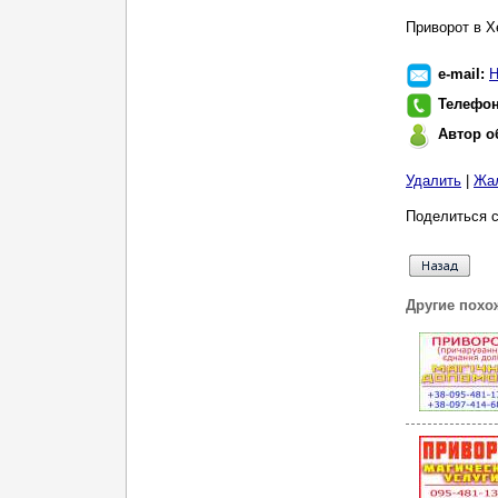
Приворот в Х
e-mail:
Н
Телефо
Автор о
Удалить
|
Жа
Поделиться с
Другие похо