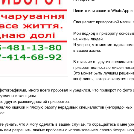
Пишите или звоните WhatsApp и 
Специалист приворотной магии, 
Мой подход к привороту основыв
на жизнь людей.
Я уверен, что моя методика по
в вашей жизни.
В отличие от других специалист
приворот полностью лишен нега
Это может быть лучшим решение
конфликты, которые кажутся не
фотографиями, много всего пробовал и убедился, что приворот по фот
мужчины и женщины.
е других разновидностей приворотов.
авляю ошибки и плохую работу нерадивых специалистов (непорядочных "
ее.
те узнать, что я могу сделать в вашем случае, то обращайтесь к мне уж
чь вам разрешить любые проблемы с использованием своего безгрешног