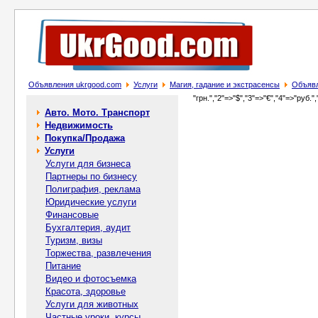
Объявления ukrgood.com
Услуги
Магия, гадание и экстрасенсы
Объявл
"грн.","2"=>"$","3"=>"€","4"=>"руб.",
Авто. Мото. Транспорт
Недвижимость
Покупка/Продажа
Услуги
Услуги для бизнеса
Партнеры по бизнесу
Полиграфия, реклама
Юридические услуги
Финансовые
Бухгалтерия, аудит
Туризм, визы
Торжества, развлечения
Питание
Видео и фотосъемка
Красота, здоровье
Услуги для животных
Частные уроки, курсы