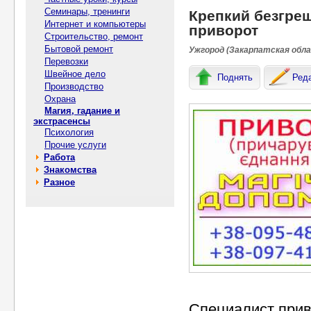
Семинары, тренинги
Крепкий безгреш
Интернет и компьютеры
приворот
Строительство, ремонт
Бытовой ремонт
Ужгород (Закарпатская обла
Перевозки
Швейное дело
Поднять
Ред
Производство
Охрана
Магия, гадание и
экстрасенсы
Психология
Прочие услуги
Работа
Знакомства
Разное
Специалист прив