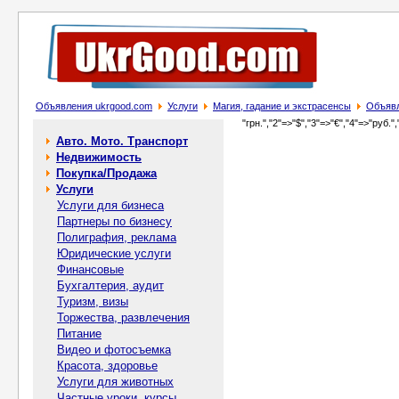
Объявления ukrgood.com
Услуги
Магия, гадание и экстрасенсы
Объявл
"грн.","2"=>"$","3"=>"€","4"=>"руб.",
Авто. Мото. Транспорт
Недвижимость
Покупка/Продажа
Услуги
Услуги для бизнеса
Партнеры по бизнесу
Полиграфия, реклама
Юридические услуги
Финансовые
Бухгалтерия, аудит
Туризм, визы
Торжества, развлечения
Питание
Видео и фотосъемка
Красота, здоровье
Услуги для животных
Частные уроки, курсы