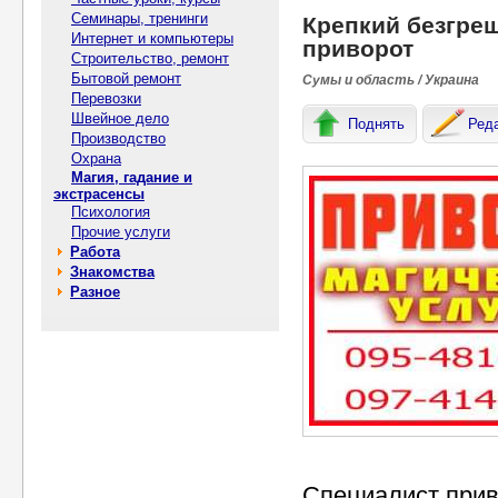
Семинары, тренинги
Крепкий безгре
Интернет и компьютеры
приворот
Строительство, ремонт
Бытовой ремонт
Сумы и область / Украина
Перевозки
Швейное дело
Поднять
Ред
Производство
Охрана
Магия, гадание и
экстрасенсы
Психология
Прочие услуги
Работа
Знакомства
Разное
Специалист прив