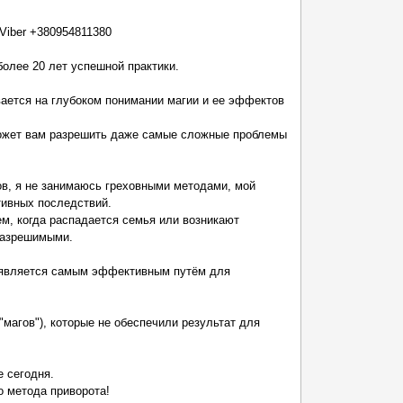
Viber +380954811380
более 20 лет успешной практики.
ается на глубоком понимании магии и ее эффектов
может вам разрешить даже самые сложные проблемы
ов, я не занимаюсь греховными методами, мой
тивных последствий.
м, когда распадается семья или возникают
разрешимыми.
о является самым эффективным путём для
магов"), которые не обеспечили результат для
е сегодня.
о метода приворота!