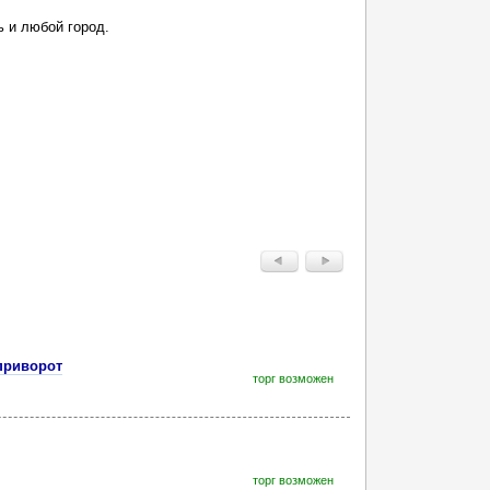
ь и любой город.
приворот
торг возможен
торг возможен