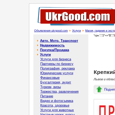
Объявления ukrgood.com
Услуги
Магия, гадание и экс
"грн.","2"=>"$","
Авто. Мото. Транспорт
Недвижимость
Покупка/Продажа
Услуги
Услуги для бизнеса
Партнеры по бизнесу
Полиграфия, реклама
Крепкий
Юридические услуги
Финансовые
Львов и обла
Бухгалтерия, аудит
Туризм, визы
Подня
Торжества, развлечения
Питание
Видео и фотосъемка
Красота, здоровье
Услуги для животных
Частные уроки, курсы