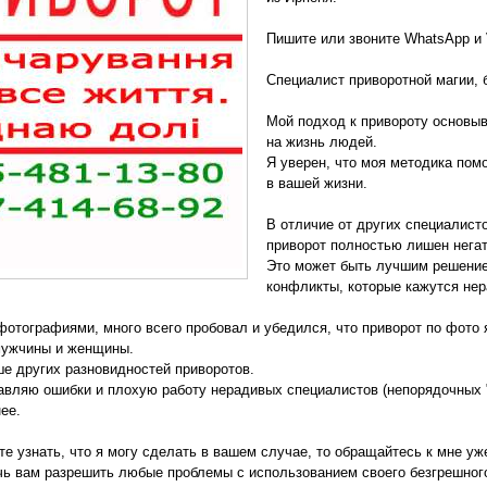
Пишите или звоните WhatsApp и 
Специалист приворотной магии, 
Мой подход к привороту основыв
на жизнь людей.
Я уверен, что моя методика по
в вашей жизни.
В отличие от других специалист
приворот полностью лишен нега
Это может быть лучшим решение
конфликты, которые кажутся не
фотографиями, много всего пробовал и убедился, что приворот по фот
мужчины и женщины.
е других разновидностей приворотов.
авляю ошибки и плохую работу нерадивых специалистов (непорядочных "
ее.
те узнать, что я могу сделать в вашем случае, то обращайтесь к мне уж
чь вам разрешить любые проблемы с использованием своего безгрешног