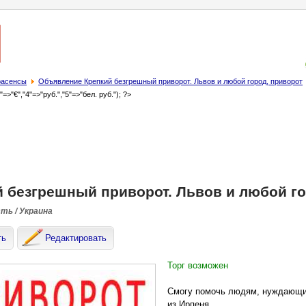
трасенсы
Объявление Крепкий безгрешный приворот. Львов и любой город, приворот
3"=>"€","4"=>"руб.","5"=>"бел. руб."); ?>
 безгрешный приворот. Львов и любой го
сть / Украина
ть
Редактировать
Торг возможен
Смогу помочь людям, нуждающимс
из Ирпеня.