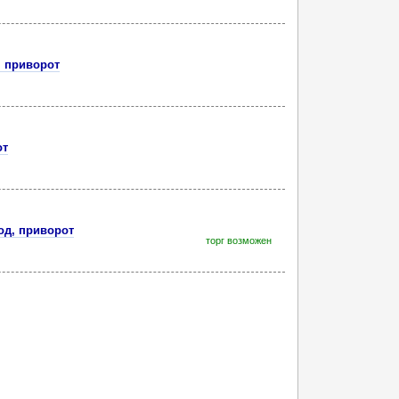
, приворот
от
од, приворот
торг возможен