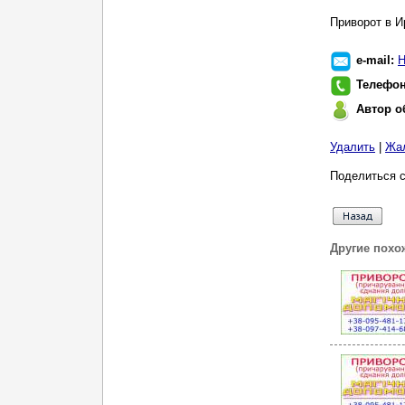
Приворот в И
e-mail:
Н
Телефо
Автор о
Удалить
|
Жа
Поделиться с
Другие похо