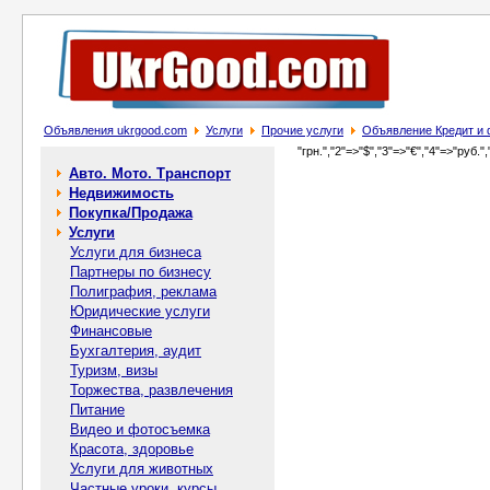
Объявления ukrgood.com
Услуги
Прочие услуги
Объявление Кредит и 
"грн.","2"=>"$","3"=>"€","4"=>"руб.",
Авто. Мото. Транспорт
Недвижимость
Покупка/Продажа
Услуги
Услуги для бизнеса
Партнеры по бизнесу
Полиграфия, реклама
Юридические услуги
Финансовые
Бухгалтерия, аудит
Туризм, визы
Торжества, развлечения
Питание
Видео и фотосъемка
Красота, здоровье
Услуги для животных
Частные уроки, курсы