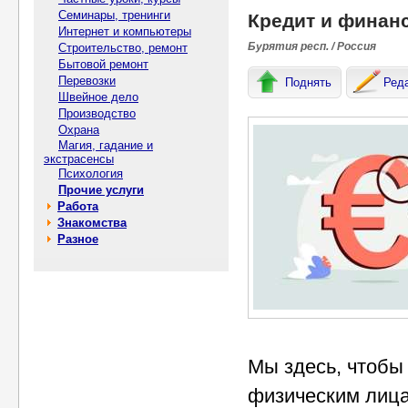
Семинары, тренинги
Кредит и финан
Интернет и компьютеры
Бурятия респ. / Россия
Строительство, ремонт
Бытовой ремонт
Перевозки
Поднять
Ред
Швейное дело
Производство
Охрана
Магия, гадание и
экстрасенсы
Психология
Прочие услуги
Работа
Знакомства
Разное
Мы здесь, чтобы
физическим лица