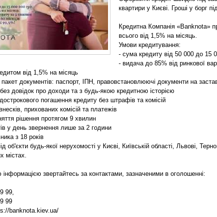
квартири у Києві. Гроші у борг п
Кредитна Компанія «Banknota» пр
всього від 1,5% на місяць.
Умови кредитування:
- сума кредиту від 50 000 до 15 
- видача до 85% від ринкової вар
редитом від 1,5% на місяць
й пакет документів: паспорт, ІПН, правовстановлюючі документи на заста
 без довідок про доходи та з будь-якою кредитною історією
 дострокового погашення кредиту без штрафів та комісій
внесків, прихованих комісій та платежів
йняття рішення протягом 9 хвилин
тів у день звернення лише за 2 години
ьника з 18 років
д об'єкти будь-якої нерухомості у Києві, Київській області, Львові, Терно
х містах.
 інформацією звертайтесь за контактами, зазначеними в оголошенні:
9 99,
9 99
s://banknota.kiev.ua/