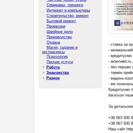
Семинары, тренинги
Интернет и компьютеры
Строительство, ремонт
Бытовой ремонт
Перевозки
Швейное дело
Производство
Охрана
- ставка за к
Магия, гадание и
- мінімальни
экстрасенсы
- кредитуємо
Психология
- можливість
Прочие услуги
- без перших 
Работа
Знакомства
- термін при
Разное
- видача кош
- вік позичал
Кредитуємо пі
багатьох інши
За детальною
+38 063 930 9
+38 067 930 9
Наш сайт http