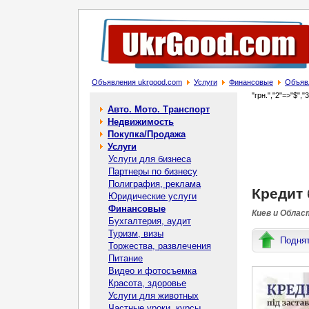
Объявления ukrgood.com
Услуги
Финансовые
Объявл
"грн.","2"=>"$","
Авто. Мото. Транспорт
Недвижимость
Покупка/Продажа
Услуги
Услуги для бизнеса
Партнеры по бизнесу
Полиграфия, реклама
Кредит 
Юридические услуги
Финансовые
Киев и Облас
Бухгалтерия, аудит
Туризм, визы
Подня
Торжества, развлечения
Питание
Видео и фотосъемка
Красота, здоровье
Услуги для животных
Частные уроки, курсы