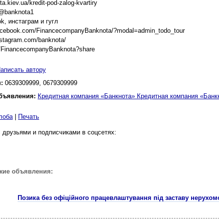
ta.kiev.ua/kredit-pod-zalog-kvartiry
@banknota1
k, инстаграм и гугл
facebook.com/FinancecompanyBanknota/?modal=admin_todo_tour
nstagram.com/banknota/
ge/FinancecompanyBanknota?share
аписать автору
н:
0639309999, 0679309999
бъявления:
Кредитная компания «Банкнота» Кредитная компания «Банк
лоба
|
Печать
 друзьями и подписчиками в соцсетях:
жие объявления:
Позика без офіційного працевлаштування під заставу нерухомо