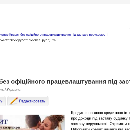
ение Кредит без офіційного працевлаштування під заставу нерухомості.
3"=>"€","4"=>"руб.","5"=>"бел. руб."); ?>
без офіційного працевлаштування під зас
ть / Украина
ть
Редактировать
Кредит із поганою кредитною істо
про доходи під заставу будинку 
заставу нерухомості. Отримати к
Оформити кредит швидко під заст