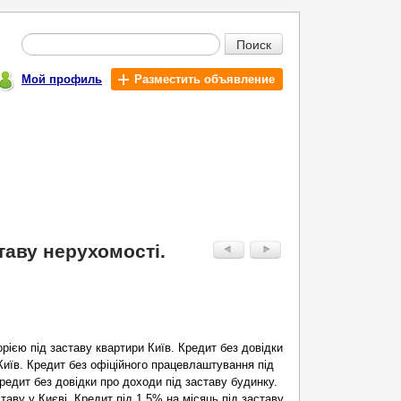
Поиск
Мой профиль
Разместить объявление
таву нерухомості.
рією під заставу квартири Київ. Кредит без довідки
Київ. Кредит без офіційного працевлаштування під
редит без довідки про доходи під заставу будинку.
аву у Києві. Кредит під 1,5% на місяць під заставу