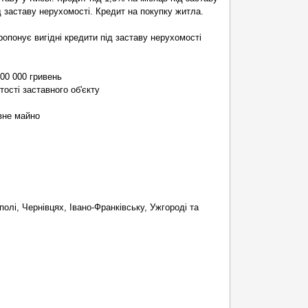
ід заставу нерухомості. Кредит на покупку житла.
опонує вигідні кредити під заставу нерухомості
000 000 гривень
тості заставного об'єкту
вне майно
полі, Чернівцях, Івано-Франківську, Ужгороді та