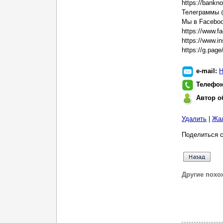
https://bankno
Телеграммы 
Мы в Faceboo
https://www.
https://www.i
https://g.pa
e-mail:
Н
Телефо
Автор о
Удалить
|
Жа
Поделиться с
Другие похо