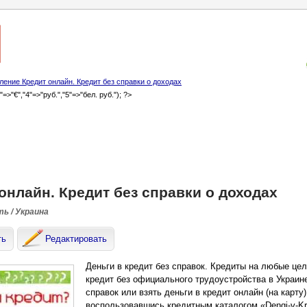
ение Кредит онлайн. Кредит без справки о доходах
3"=>"€","4"=>"руб.","5"=>"бел. руб."); ?>
онлайн. Кредит без справки о доходах
ть / Украина
ть
Редактировать
Деньги в кредит без справок. Кредиты на любые цел
кредит без официального трудоустройства в Украин
справок или взять деньги в кредит онлайн (на карту
воспользовавшись кредитным каталогом «Dengi-v-Kr