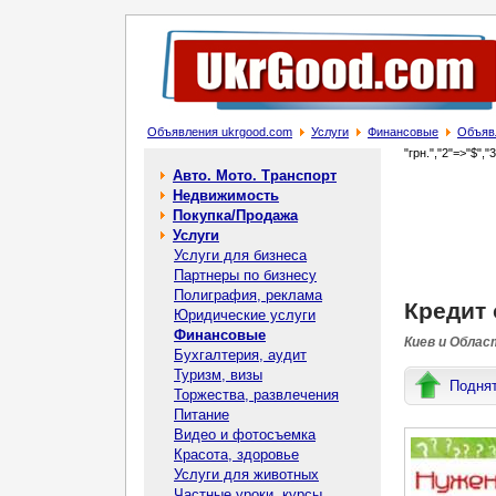
Объявления ukrgood.com
Услуги
Финансовые
Объявл
"грн.","2"=>"$","
Авто. Мото. Транспорт
Недвижимость
Покупка/Продажа
Услуги
Услуги для бизнеса
Партнеры по бизнесу
Полиграфия, реклама
Кредит 
Юридические услуги
Финансовые
Киев и Облас
Бухгалтерия, аудит
Туризм, визы
Подня
Торжества, развлечения
Питание
Видео и фотосъемка
Красота, здоровье
Услуги для животных
Частные уроки, курсы