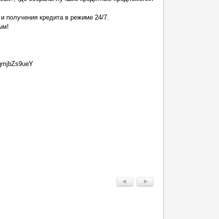
и получения кредита в режиме 24/7.
ым!
.
oqmjbZs9ueY