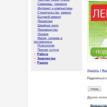
Семинары, тренинги
Интернет и компьютеры
Строительство, ремонт
Бытовой ремонт
Перевозки
Швейное дело
Производство
Охрана
Магия, гадание и
экстрасенсы
Психология
Прочие услуги
Работа
Знакомства
Разное
Удалить
|
Жа
Поделиться с
Другие похо