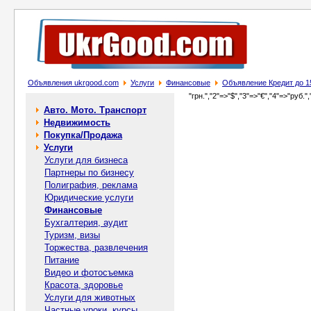
Объявления ukrgood.com
Услуги
Финансовые
Объявление Кредит до 15 
"грн.","2"=>"$","3"=>"€","4"=>"руб.",
Авто. Мото. Транспорт
Недвижимость
Покупка/Продажа
Услуги
Услуги для бизнеса
Партнеры по бизнесу
Полиграфия, реклама
Юридические услуги
Финансовые
Бухгалтерия, аудит
Туризм, визы
Торжества, развлечения
Питание
Видео и фотосъемка
Красота, здоровье
Услуги для животных
Частные уроки, курсы