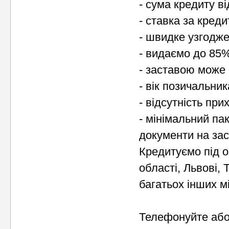
- сума кредиту ві
- ставка за кред
- швидке узгодже
- видаємо до 85%
- заставою може 
- вік позичальник
- відсутність при
- мінімальний па
документи на за
Кредитуємо під об
області, Львові, 
багатьох інших м
Телефонуйте або 