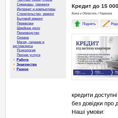
Семинары, тренинги
Кредит до 15 000
Интернет и компьютеры
Киев и Область / Украина
Строительство, ремонт
Бытовой ремонт
Перевозки
Поднять
Ред
Швейное дело
Производство
Охрана
Магия, гадание и
экстрасенсы
Психология
Прочие услуги
Работа
Знакомства
Разное
кредити доступні
без довідки про 
Наші умови: