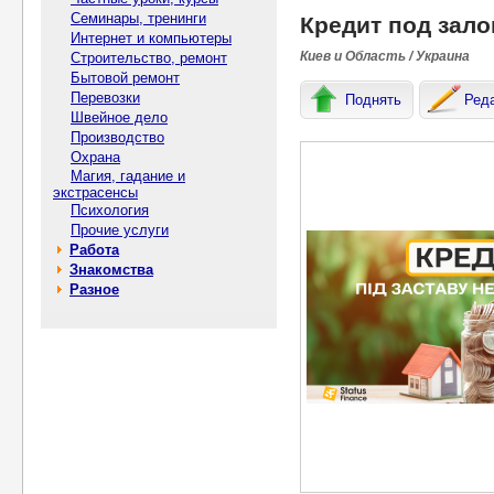
Семинары, тренинги
Кредит под зал
Интернет и компьютеры
Киев и Область / Украина
Строительство, ремонт
Бытовой ремонт
Перевозки
Поднять
Ред
Швейное дело
Производство
Охрана
Магия, гадание и
экстрасенсы
Психология
Прочие услуги
Работа
Знакомства
Разное