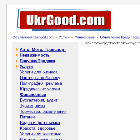
Объявления ukrgood.com
Услуги
Финансовые
Объявление Кредит под 
"грн.","2"=>"$","3"=>"€","4"=>"руб.",
Авто. Мото. Транспорт
Недвижимость
Покупка/Продажа
Услуги
Услуги для бизнеса
Партнеры по бизнесу
Полиграфия, реклама
Юридические услуги
Финансовые
Бухгалтерия, аудит
Туризм, визы
Торжества, развлечения
Питание
Видео и фотосъемка
Красота, здоровье
Услуги для животных
Частные уроки, курсы