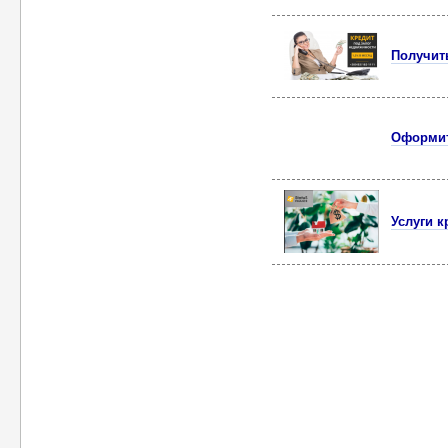
Получит
Оформит
Услуги к