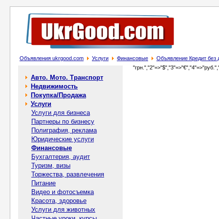
Объявления ukrgood.com
Услуги
Финансовые
Объявление Кредит без д
"грн.","2"=>"$","3"=>"€","4"=>"руб.",
Авто. Мото. Транспорт
Недвижимость
Покупка/Продажа
Услуги
Услуги для бизнеса
Партнеры по бизнесу
Полиграфия, реклама
Юридические услуги
Финансовые
Бухгалтерия, аудит
Туризм, визы
Торжества, развлечения
Питание
Видео и фотосъемка
Красота, здоровье
Услуги для животных
Частные уроки, курсы