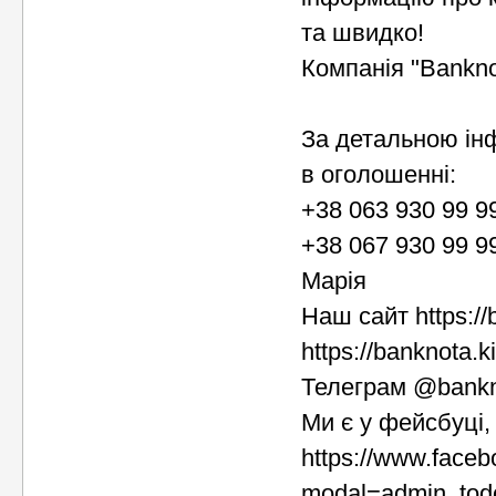
та швидко!
Компанія "Bankno
За детальною ін
в оголошенні:
+38 063 930 99 9
+38 067 930 99 9
Марія
Наш сайт https://
https://banknota.k
Телеграм @bank
Ми є у фейсбуці, 
https://www.face
modal=admin_tod