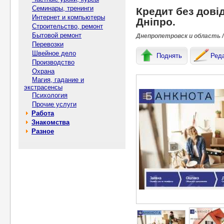
Семинары, тренинги
Кредит без дові
Интернет и компьютеры
Дніпро.
Строительство, ремонт
Бытовой ремонт
Днепропетровск и область /
Перевозки
Швейное дело
Поднять
Ред
Производство
Охрана
Магия, гадание и
экстрасенсы
Психология
Прочие услуги
Работа
Знакомства
Разное