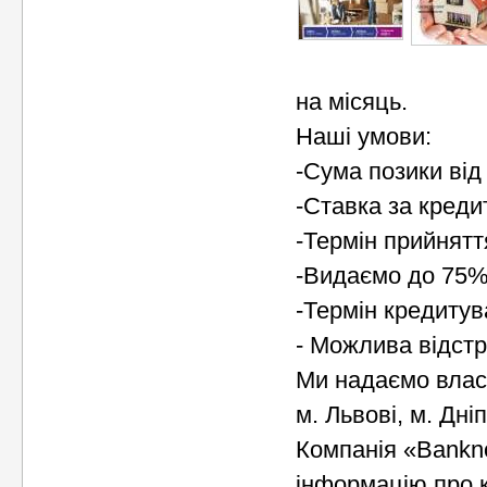
на місяць.
Наші умови:
-Сума позики від 
-Ставка за креди
-Термін прийнятт
-Видаємо до 75% 
-Термін кредитув
- Можлива відстро
Ми надаємо власні
м. Львові, м. Дні
Компанія «Bankno
інформацію про 