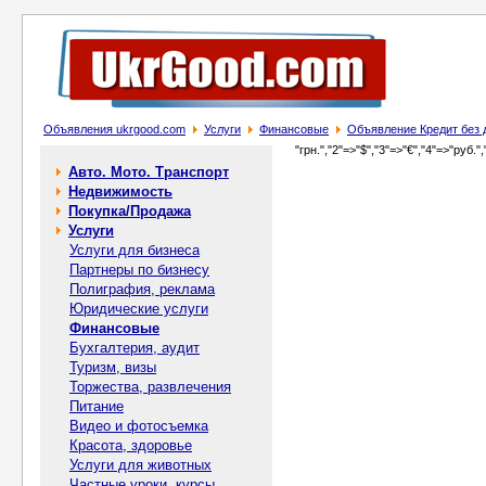
Объявления ukrgood.com
Услуги
Финансовые
Объявление Кредит без д
"грн.","2"=>"$","3"=>"€","4"=>"руб.",
Авто. Мото. Транспорт
Недвижимость
Покупка/Продажа
Услуги
Услуги для бизнеса
Партнеры по бизнесу
Полиграфия, реклама
Юридические услуги
Финансовые
Бухгалтерия, аудит
Туризм, визы
Торжества, развлечения
Питание
Видео и фотосъемка
Красота, здоровье
Услуги для животных
Частные уроки, курсы