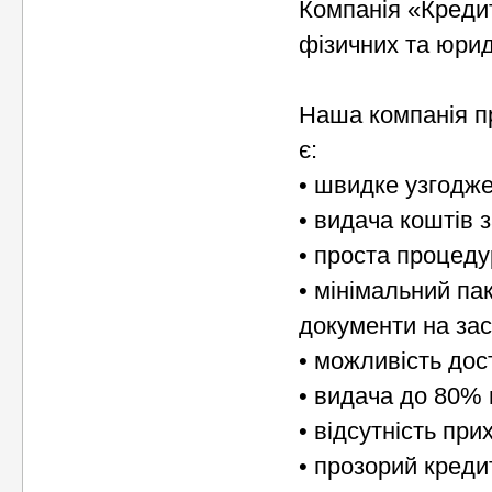
Компанія «Кредит
фізичних та юрид
Наша компанія п
є:
• швидке узгодже
• видача коштів 
• проста процед
• мінімальний па
документи на за
• можливість дос
• видача до 80% в
• відсутність при
• прозорий креди