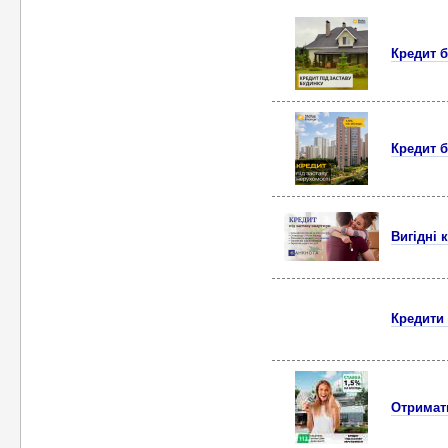
Кредит б
Кредит б
Вигідні 
Кредити 
Отримати