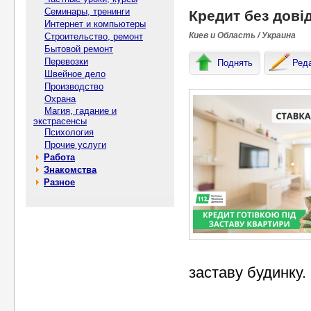
Семинары, тренинги
Кредит без довід
Интернет и компьютеры
Киев и Область / Украина
Строительство, ремонт
Бытовой ремонт
Перевозки
Поднять
Ред
Швейное дело
Производство
Охрана
Магия, гадание и
экстрасенсы
Психология
Прочие услуги
Работа
Знакомства
Разное
заставу будинку.