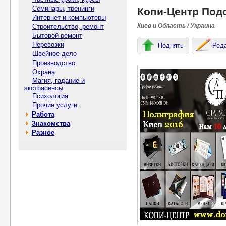
Семинары, тренинги
Копи-Центр Под
Интернет и компьютеры
Киев и Область / Украина
Строительство, ремонт
Бытовой ремонт
Перевозки
Поднять
Ред
Швейное дело
Производство
Охрана
Магия, гадание и
экстрасенсы
Психология
Прочие услуги
Работа
Знакомства
Разное