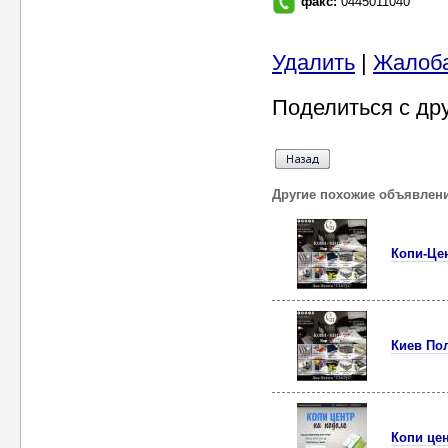
факс:
0445011040
Удалить
|
Жалоб
Поделиться с др
Другие похожие объявлен
Копи-Це
Киев Пол
Копи це