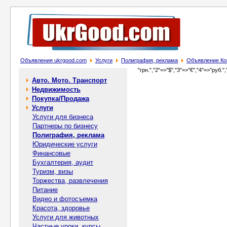
Объявления ukrgood.com
Услуги
Полиграфия, реклама
Объявление Ко
"грн.","2"=>"$","3"=>"€","4"=>"руб.",
Авто. Мото. Транспорт
Недвижимость
Покупка/Продажа
Услуги
Услуги для бизнеса
Партнеры по бизнесу
Полиграфия, реклама
Юридические услуги
Финансовые
Бухгалтерия, аудит
Туризм, визы
Торжества, развлечения
Питание
Видео и фотосъемка
Красота, здоровье
Услуги для животных
Частные уроки, курсы