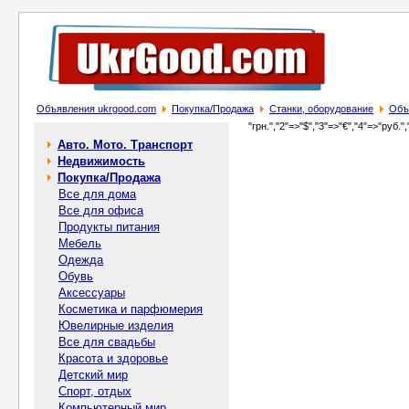
Объявления ukrgood.com
Покупка/Продажа
Станки, оборудование
Объ
"грн.","2"=>"$","3"=>"€","4"=>"руб.",
Авто. Мото. Транспорт
Недвижимость
Покупка/Продажа
Все для дома
Все для офиса
Продукты питания
Мебель
Одежда
Обувь
Аксессуары
Косметика и парфюмерия
Ювелирные изделия
Все для свадьбы
Красота и здоровье
Детский мир
Спорт, отдых
Компьютерный мир