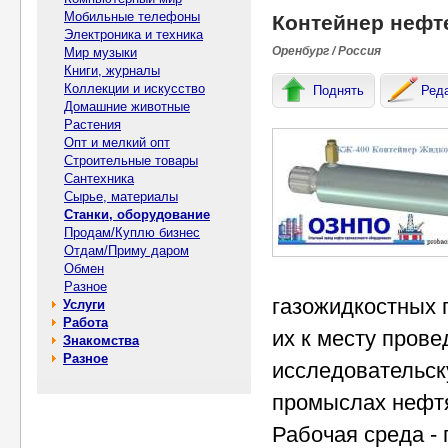
Мобильные телефоны
Контейнер нефт
Электроника и техника
Оренбург / Россия
Мир музыки
Книги, журналы
Коллекции и искусство
Поднять
Ред
Домашние животные
Растения
Опт и мелкий опт
Строительные товары
Сантехника
Сырье, материалы
Станки, оборудование
Продам/Куплю бизнес
Отдам/Приму даром
Обмен
Разное
газожидкостных 
Услуги
Работа
их к месту прове
Знакомства
Разное
исследовательск
промыслах нефтя
Рабочая среда -