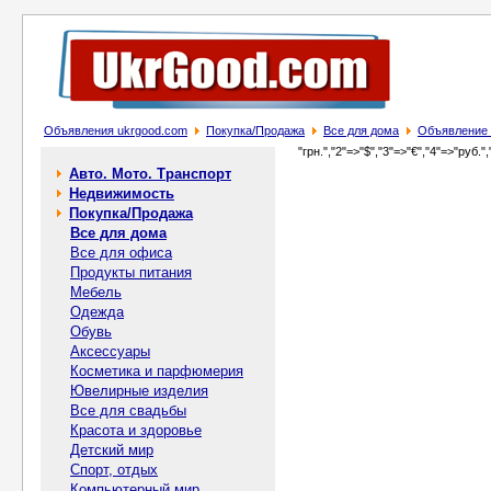
Объявления ukrgood.com
Покупка/Продажа
Все для дома
Объявление 
"грн.","2"=>"$","3"=>"€","4"=>"руб.",
Авто. Мото. Транспорт
Недвижимость
Покупка/Продажа
Все для дома
Все для офиса
Продукты питания
Мебель
Одежда
Обувь
Аксессуары
Косметика и парфюмерия
Ювелирные изделия
Все для свадьбы
Красота и здоровье
Детский мир
Спорт, отдых
Компьютерный мир