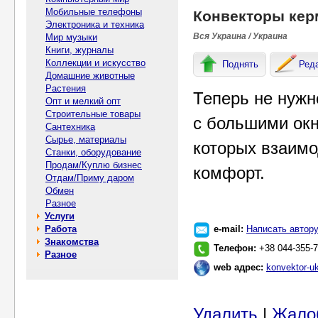
Мобильные телефоны
Конвекторы кер
Электроника и техника
Вся Украина / Украина
Мир музыки
Книги, журналы
Коллекции и искусство
Поднять
Ред
Домашние животные
Растения
Теперь не нужн
Опт и мелкий опт
Строительные товары
с большими окн
Сантехника
Сырье, материалы
которых взаимо
Станки, оборудование
Продам/Куплю бизнес
комфорт.
Отдам/Приму даром
Обмен
Разное
Услуги
Работа
e-mail:
Написать автор
Знакомства
Телефон:
+38 044-355-7
Разное
web адрес:
konvektor-uk
Удалить
|
Жало