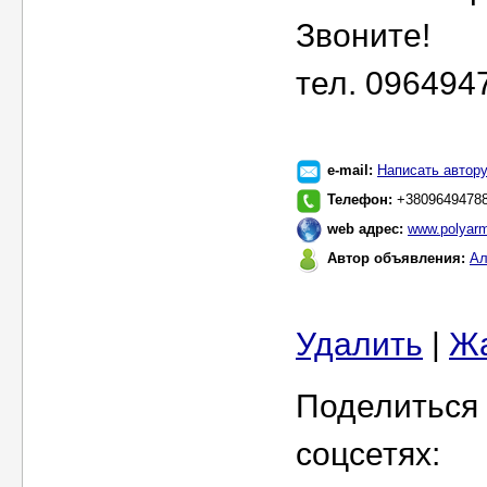
Звоните!
тел. 096494
e-mail:
Написать автор
Телефон:
+38096494788
web адрес:
www.polyarm
Автор объявления:
Ал
Удалить
|
Ж
Поделиться 
соцсетях: