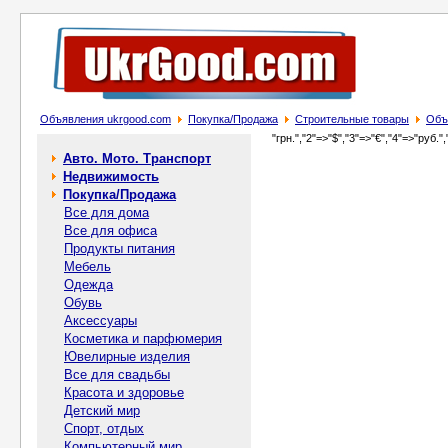
Объявления ukrgood.com
Покупка/Продажа
Строительные товары
Объ
"грн.","2"=>"$","3"=>"€","4"=>"руб.",
Авто. Мото. Транспорт
Недвижимость
Покупка/Продажа
Все для дома
Все для офиса
Продукты питания
Мебель
Одежда
Обувь
Аксессуары
Косметика и парфюмерия
Ювелирные изделия
Все для свадьбы
Красота и здоровье
Детский мир
Спорт, отдых
Компьютерный мир