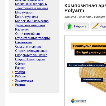
Мобильные телефоны
Композитная арм
Электроника и техника
Polyarm
Мир музыки
Книги, журналы
Харьков и область / Украина
Коллекции и искусство
Домашние животные
Поднять
Ред
Растения
Опт и мелкий опт
Строительные товары
Сантехника
Сырье, материалы
Станки, оборудование
Продам/Куплю бизнес
Отдам/Приму даром
Обмен
Разное
Услуги
Работа
Знакомства
Разное