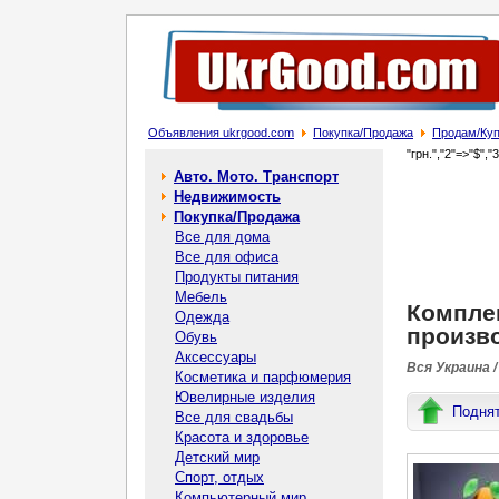
Объявления ukrgood.com
Покупка/Продажа
Продам/Куп
"грн.","2"=>"$","
Авто. Мото. Транспорт
Недвижимость
Покупка/Продажа
Все для дома
Все для офиса
Продукты питания
Мебель
Компле
Одежда
произво
Обувь
Аксессуары
Вся Украина /
Косметика и парфюмерия
Ювелирные изделия
Подня
Все для свадьбы
Красота и здоровье
Детский мир
Спорт, отдых
Компьютерный мир