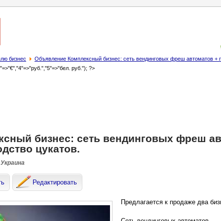
лю бизнес
Объявление Комплексный бизнес: сеть вендинговых фреш автоматов + п
3"=>"€","4"=>"руб.","5"=>"бел. руб."); ?>
ксный бизнес: сеть вендинговых фреш ав
дство цукатов.
 Украина
ть
Редактировать
Предлагается к продаже два биз
Сеть вендинговых автоматов