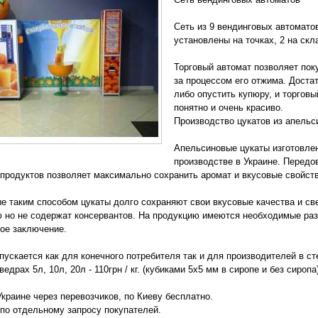
Сеть из 9 вендинговых автомато
установлены на точках, 2 на скл
Торговый автомат позволяет пок
за процессом его отжима. Доста
либо опустить купюру, и торговы
понятно и очень красиво.
Производство цукатов из апельс
Апельсиновые цукаты изготовлен
производстве в Украине. Передо
продуктов позволяет максимально сохранить аромат и вкусовые свойств
е таким способом цукаты долго сохраняют свои вкусовые качества и св
 но не содержат консервантов. На продукцию имеются необходимые ра
кое заключение.
пускается как для конечного потребителя так и для производителей в сте
едрах 5л, 10л, 20л - 110грн / кг. (кубиками 5х5 мм в сиропе и без сиропа)
Украине через перевозчиков, по Киеву бесплатно.
по отдельному запросу покупателей.