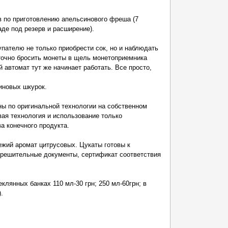
в по приготовлению апельсинового фреша (7
аде под резерв и расширение).
упателю не только приобрести сок, но и наблюдать
точно бросить монеты в щель монетоприемника
й автомат тут же начинает работать. Все просто,
иновых шкурок.
ы по оригинальной технологии на собственном
вая технология и использование только
а конечного продукта.
ежий аромат цитрусовых. Цукаты готовы к
зрешительные документы, сертификат соответствия
клянных банках 110 мл-30 грн; 250 мл-60грн; в
.