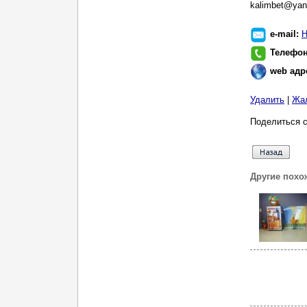
kalimbet@yan
e-mail:
Н
Телефо
web адр
Удалить
|
Жа
Поделиться с
Другие похо