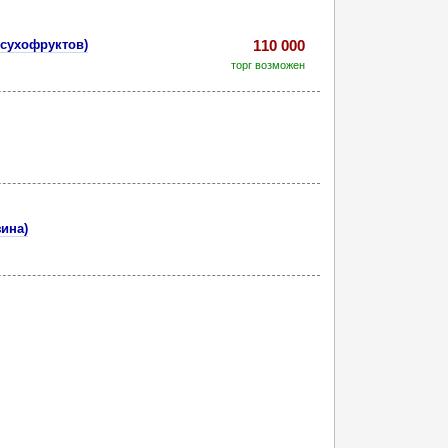
 сухофруктов)
110 000
торг возможен
зина)