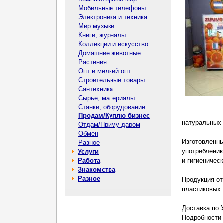
Мобильные телефоны
Электроника и техника
Мир музыки
Книги, журналы
Коллекции и искусство
Домашние животные
Растения
Опт и мелкий опт
Строительные товары
Сантехника
Сырье, материалы
Станки, оборудование
Продам/Куплю бизнес
натуральных 
Отдам/Приму даром
Обмен
Изготовленны
Разное
употреблению
Услуги
Работа
и гигиеничес
Знакомства
Разное
Продукция от
пластиковых в
Доставка по 
Подробности 