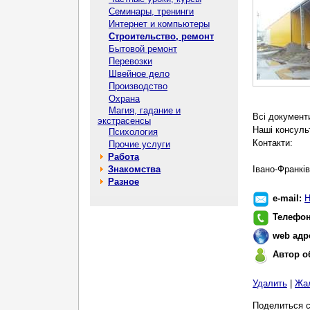
Семинары, тренинги
Интернет и компьютеры
Строительство, ремонт
Бытовой ремонт
Перевозки
Швейное дело
Производство
Охрана
Магия, гадание и
Всі документи
экстрасенсы
Наші консуль
Психология
Контакти:
Прочие услуги
Работа
Знакомства
Івано-Франкі
Разное
e-mail:
Н
Телефо
web адр
Автор о
Удалить
|
Жа
Поделиться с