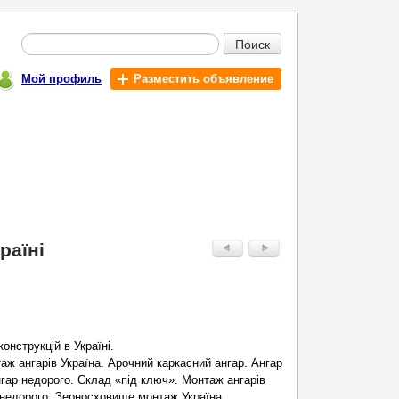
Поиск
Мой профиль
Разместить объявление
раїні
онструкцій в Україні.
аж ангарів Україна. Арочний каркасний ангар. Ангар
нгар недорого. Склад «під ключ». Монтаж ангарів
й недорого. Зерносховище монтаж Україна.