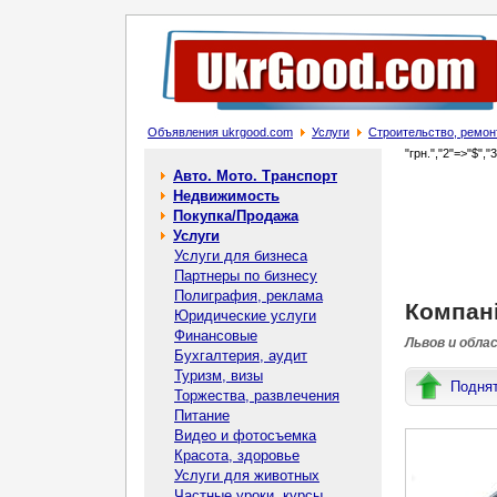
Объявления ukrgood.com
Услуги
Строительство, ремон
"грн.","2"=>"$","
Авто. Мото. Транспорт
Недвижимость
Покупка/Продажа
Услуги
Услуги для бизнеса
Партнеры по бизнесу
Полиграфия, реклама
Компані
Юридические услуги
Финансовые
Львов и обла
Бухгалтерия, аудит
Туризм, визы
Подня
Торжества, развлечения
Питание
Видео и фотосъемка
Красота, здоровье
Услуги для животных
Частные уроки, курсы