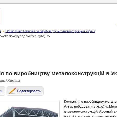
т
Объявление Компанія по виробництву металоконструкцій в Україні
3"=>"€","4"=>"руб.","5"=>"бел. руб."); ?>
я по виробництву металоконструкцій в Ук
сть / Украина
ть
Редактировать
Компанія по виробництву металок
Ангар побудувати в Україні. Монт
із металоконструкцій. Арочний а
ціна. Ангар із металоконструкці