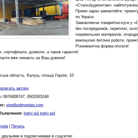
«Стальбудмонтаж» -найпотужніши
Прямо зараз замовляйте: проекту
по Україні.
Замовляючи товари/послуги у «С
без посередників, переплат, оск
покрівельних матеріалів, огород
виконуємо бетонні роботи, проек
Різноманітна форма оплати!
, сертифікати, дозволи, а також гарантія!
танти вже чекають на Ваш дзвінок!
вська область, Калуш, площа Героїв, 10
аписать автору
н:
0976808747, 0502003248
ес:
steelbudmontag.com
бъявления:
tretiy.pol tretiy.pol
лоба
|
Печать
 друзьями и подписчиками в соцсетях: