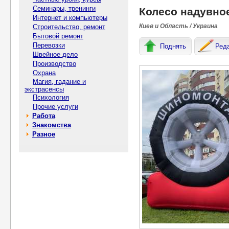
Семинары, тренинги
Колесо надувно
Интернет и компьютеры
Киев и Область / Украина
Строительство, ремонт
Бытовой ремонт
Перевозки
Поднять
Ред
Швейное дело
Производство
Охрана
Магия, гадание и
экстрасенсы
Психология
Прочие услуги
Работа
Знакомства
Разное