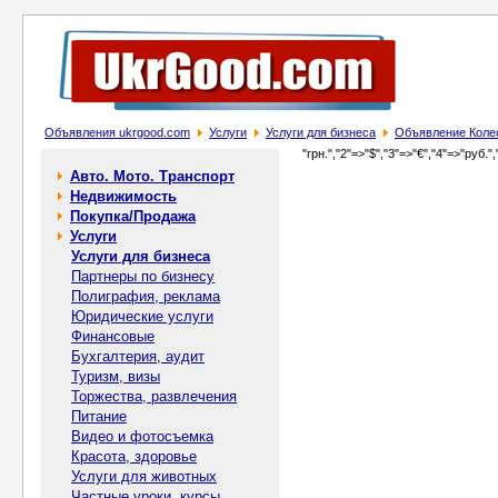
Объявления ukrgood.com
Услуги
Услуги для бизнеса
Объявление Коле
"грн.","2"=>"$","3"=>"€","4"=>"руб.",
Авто. Мото. Транспорт
Недвижимость
Покупка/Продажа
Услуги
Услуги для бизнеса
Партнеры по бизнесу
Полиграфия, реклама
Юридические услуги
Финансовые
Бухгалтерия, аудит
Туризм, визы
Торжества, развлечения
Питание
Видео и фотосъемка
Красота, здоровье
Услуги для животных
Частные уроки, курсы