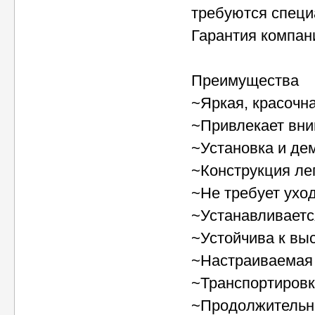
требуются специ
Гарантия компан
Преимущества
~Яркая, красочн
~Привлекает вн
~Установка и де
~Конструкция ле
~Не требует ухо
~Устанавливаетс
~Устойчива к вы
~Настраиваемая
~Транспортировк
~Продолжительн