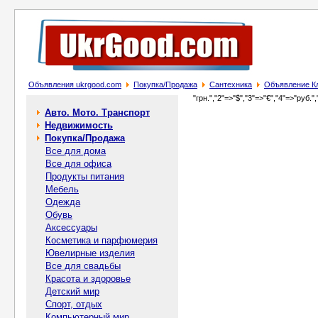
Объявления ukrgood.com
Покупка/Продажа
Сантехника
Объявление Кл
"грн.","2"=>"$","3"=>"€","4"=>"руб.",
Авто. Мото. Транспорт
Недвижимость
Покупка/Продажа
Все для дома
Все для офиса
Продукты питания
Мебель
Одежда
Обувь
Аксессуары
Косметика и парфюмерия
Ювелирные изделия
Все для свадьбы
Красота и здоровье
Детский мир
Спорт, отдых
Компьютерный мир