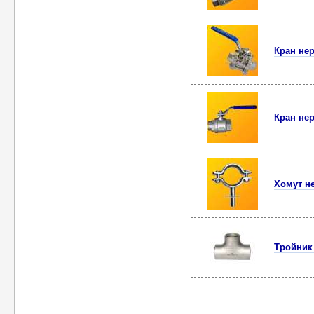
Кран не
Кран нер
Хомут не
Тройник