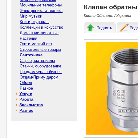
Мобильные телефоны
Клапан обратный
Электроника и техника
Киев и Область / Украина
Мир музыки
Книги, журналы
Коллекции и искусство
Поднять
Ред
Домашние животные
Растения
Опт и мелкий опт
Строительные товары
Сантехника
Сырье, материалы
Станки, оборудование
Продам/Куплю бизнес
Отдам/Приму даром
Обмен
Разное
Услуги
Работа
Знакомства
Разное