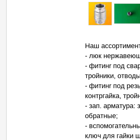
Наш ассортимент
- люк нержавеющ
- фитинr под св
тройники, отвод
- фитинr под рез
контргайка, тро
- зап. арматура
обратные;
- вспомогательн
ключ для гайки ш