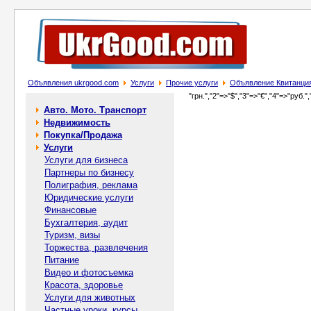
Объявления ukrgood.com
Услуги
Прочие услуги
Объявление Квитанция
"грн.","2"=>"$","3"=>"€","4"=>"руб.",
Авто. Мото. Транспорт
Недвижимость
Покупка/Продажа
Услуги
Услуги для бизнеса
Партнеры по бизнесу
Полиграфия, реклама
Юридические услуги
Финансовые
Бухгалтерия, аудит
Туризм, визы
Торжества, развлечения
Питание
Видео и фотосъемка
Красота, здоровье
Услуги для животных
Частные уроки, курсы