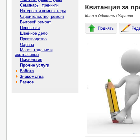
Семинары, тренинги
Квитанция за пр
Интернет и компьютеры
Киев и Область / Украина
Строительство, ремонт
Бытовой ремонт
Перевозки
Поднять
Ред
Швейное дело
Производство
Охрана
Магия, гадание и
экстрасенсы
Психология
Прочие услуги
Работа
Знакомства
Разное