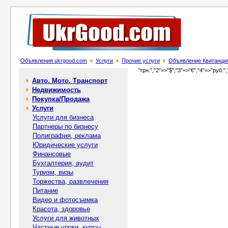
Объявления ukrgood.com
Услуги
Прочие услуги
Объявление Квитанция 
"грн.","2"=>"$","3"=>"€","4"=>"руб.",
Авто. Мото. Транспорт
Недвижимость
Покупка/Продажа
Услуги
Услуги для бизнеса
Партнеры по бизнесу
Полиграфия, реклама
Юридические услуги
Финансовые
Бухгалтерия, аудит
Туризм, визы
Торжества, развлечения
Питание
Видео и фотосъемка
Красота, здоровье
Услуги для животных
Частные уроки, курсы