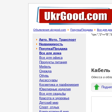
Объявления ukrgood.com
Покупка/Продажа
Все для до
"грн.","2"=>"$","
Авто. Мото. Транспорт
Недвижимость
Покупка/Продажа
Все для дома
Все для офиса
Продукты питания
Мебель
Кабель 
Одежда
Обувь
Одесса и обл
Аксессуары
Косметика и парфюмерия
Подня
Ювелирные изделия
Все для свадьбы
Красота и здоровье
Детский мир
Спорт, отдых
Компьютерный мир