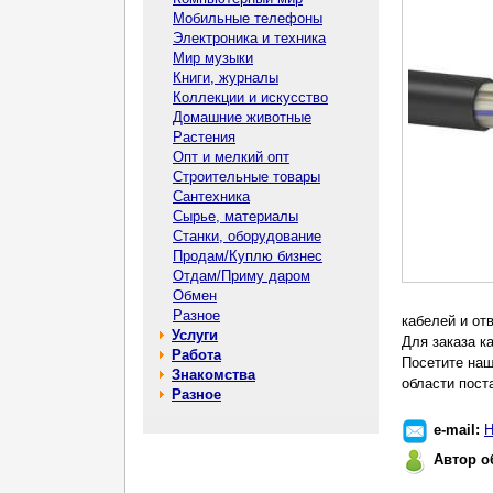
Мобильные телефоны
Электроника и техника
Мир музыки
Книги, журналы
Коллекции и искусство
Домашние животные
Растения
Опт и мелкий опт
Строительные товары
Сантехника
Сырье, материалы
Станки, оборудование
Продам/Куплю бизнес
Отдам/Приму даром
Обмен
Разное
кабелей и от
Услуги
Для заказа к
Работа
Посетите наш
Знакомства
области пост
Разное
e-mail:
Н
Автор о