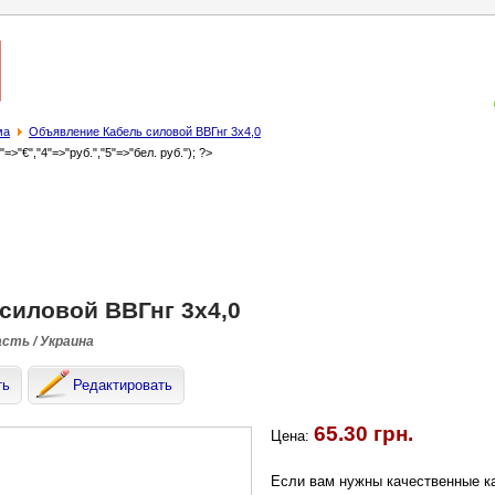
ма
Объявление Кабель силовой ВВГнг 3х4,0
3"=>"€","4"=>"руб.","5"=>"бел. руб."); ?>
силовой ВВГнг 3х4,0
асть / Украина
ть
Редактировать
65.30 грн.
Цена:
Если вам нужны качественные к