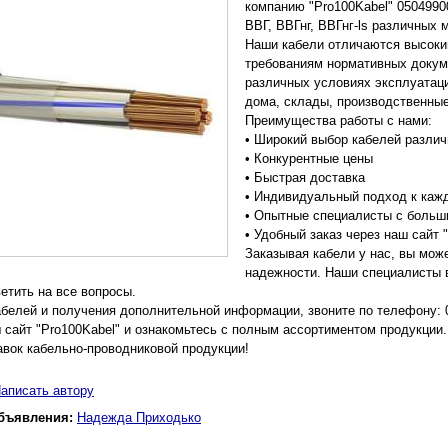
компанию "Pro100Kabel" 0504990
ВВГ, ВВГнг, ВВГнг-ls различных 
Наши кабели отличаются высоки
требованиям нормативных докум
различных условиях эксплуатаци
дома, склады, производственны
Преимущества работы с нами:
• Широкий выбор кабелей различ
• Конкурентные цены
• Быстрая доставка
• Индивидуальный подход к каж
• Опытные специалисты с больш
• Удобный заказ через наш сайт 
Заказывая кабели у нас, вы мож
надежности. Наши специалисты 
ветить на все вопросы.
абелей и получения дополнительной информации, звоните по телефону: 
 сайт "Pro100Kabel" и ознакомьтесь с полным ассортиментом продукци
авок кабельно-проводниковой продукции!
аписать автору
бъявления:
Надежда Приходько