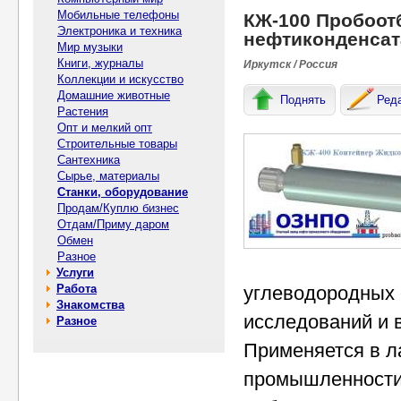
Мобильные телефоны
КЖ-100 Пробоот
Электроника и техника
нефтиконденсат
Мир музыки
Книги, журналы
Иркутск / Россия
Коллекции и искусство
Домашние животные
Поднять
Ред
Растения
Опт и мелкий опт
Строительные товары
Сантехника
Сырье, материалы
Станки, оборудование
Продам/Куплю бизнес
Отдам/Приму даром
Обмен
Разное
Услуги
Работа
углеводородных 
Знакомства
исследований и 
Разное
Применяется в л
промышленности