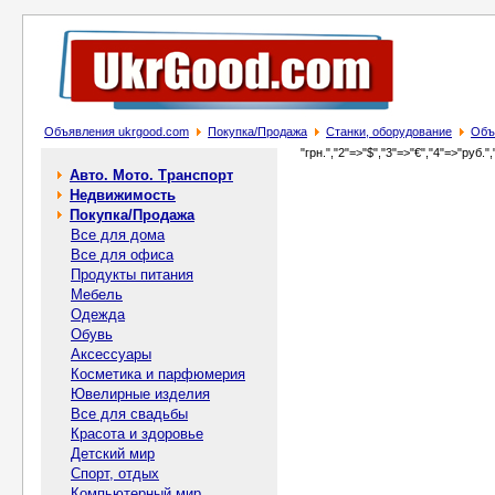
Объявления ukrgood.com
Покупка/Продажа
Станки, оборудование
Объ
"грн.","2"=>"$","3"=>"€","4"=>"руб.",
Авто. Мото. Транспорт
Недвижимость
Покупка/Продажа
Все для дома
Все для офиса
Продукты питания
Мебель
Одежда
Обувь
Аксессуары
Косметика и парфюмерия
Ювелирные изделия
Все для свадьбы
Красота и здоровье
Детский мир
Спорт, отдых
Компьютерный мир