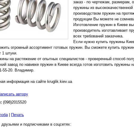
заказ - по чертежам, размерам, 
пружины из высококачественной
производством пружин на протяж
продукции Вы можете не сомнев
Изготовление пружин в Киеве вы
производитель изготавливает пр
всех требований заказчика.
Если нужно купить пружины Киев
жить огромный ассортимент готовых пружин. Вы сможете купить пружин
т 1 штуки.
жины на растяжение от опытных специалистов - проверенный способ пол
ский завод по навивке пружин в Киеве всегда готов изготовить пружины 
01-55-20. Владимир.
ая информация на сайте kruglik.kiev.ua
аписать автору
н:
(098)2015520
лоба
|
Печать
 друзьями и подписчиками в соцсетях: