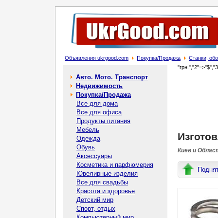
Объявления ukrgood.com
Покупка/Продажа
Станки, об
"грн.","2"=>"$","
Авто. Мото. Транспорт
Недвижимость
Покупка/Продажа
Все для дома
Все для офиса
Продукты питания
Мебель
Изготов
Одежда
Обувь
Киев и Облас
Аксессуары
Косметика и парфюмерия
Подня
Ювелирные изделия
Все для свадьбы
Красота и здоровье
Детский мир
Спорт, отдых
Компьютерный мир