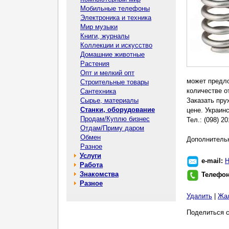
Мобильные телефоны
Электроника и техника
Мир музыки
Книги, журналы
Коллекции и искусство
Домашние животные
Растения
Опт и мелкий опт
может предло
Строительные товары
количестве о
Сантехника
Сырье, материалы
Заказать пру
Станки, оборудование
цене. Украин
Продам/Куплю бизнес
Тел.: (098) 2
Отдам/Приму даром
Обмен
Дополнительн
Разное
Услуги
e-mail:
Н
Работа
Знакомства
Телефо
Разное
Удалить
|
Жа
Поделиться с