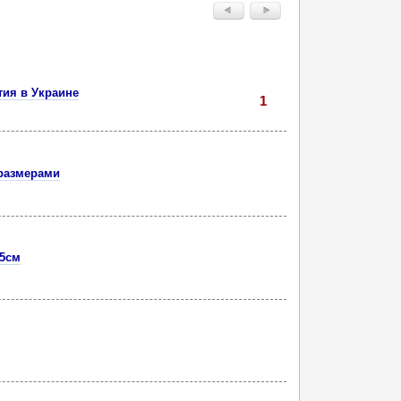
тия в Украине
1
 размерами
25см