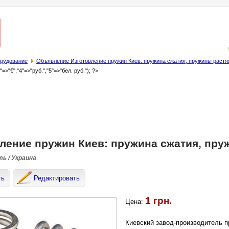
орудование
Объявление Изготовление пружин Киев: пружина сжатия, пружины раст
3"=>"€","4"=>"руб.","5"=>"бел. руб."); ?>
ление пружин Киев: пружина сжатия, пр
ть / Украина
ть
Редактировать
1 грн.
Цена:
Киевский завод-производитель п