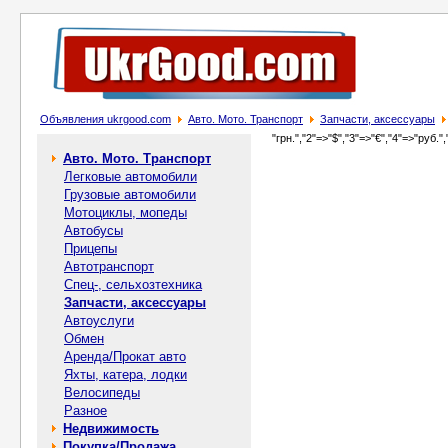
Объявления ukrgood.com
Авто. Мото. Транспорт
Запчасти, аксессуары
"грн.","2"=>"$","3"=>"€","4"=>"руб.",
Авто. Мото. Транспорт
Легковые автомобили
Грузовые автомобили
Мотоциклы, мопеды
Автобусы
Прицепы
Автотранспорт
Спец-, cельхозтехника
Запчасти, аксессуары
Автоуслуги
Обмен
Аренда/Прокат авто
Яхты, катера, лодки
Велосипеды
Разное
Недвижимость
Покупка/Продажа