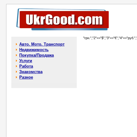
"грн.","2"=>"$","3"=>"€","4"=>"руб.",
Авто. Мото. Транспорт
Недвижимость
Покупка/Продажа
Услуги
Работа
Знакомства
Разное