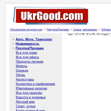
Объявления ukrgood.com
Покупка/Продажа
Сырье, материалы
Объявл
"грн.","2"=>"$","3"=>"€","4"=>"руб.",
Авто. Мото. Транспорт
Недвижимость
Покупка/Продажа
Все для дома
Все для офиса
Продукты питания
Мебель
Одежда
Обувь
Аксессуары
Косметика и парфюмерия
Ювелирные изделия
Все для свадьбы
Красота и здоровье
Детский мир
Спорт, отдых
Компьютерный мир