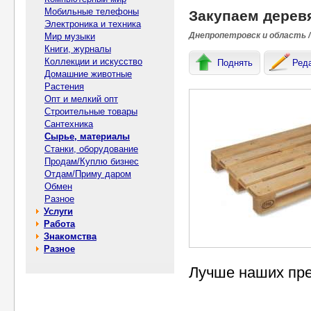
Мобильные телефоны
Закупаем дерев
Электроника и техника
Днепропетровск и область /
Мир музыки
Книги, журналы
Коллекции и искусство
Поднять
Ред
Домашние животные
Растения
Опт и мелкий опт
Строительные товары
Сантехника
Сырье, материалы
Станки, оборудование
Продам/Куплю бизнес
Отдам/Приму даром
Обмен
Разное
Услуги
Работа
Знакомства
Разное
Лучше наших пре