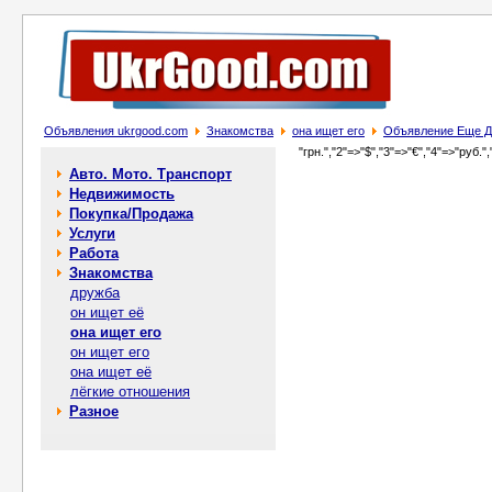
Объявления ukrgood.com
Знакомства
она ищет его
Объявление Еще Д
"грн.","2"=>"$","3"=>"€","4"=>"руб.",
Авто. Мото. Транспорт
Недвижимость
Покупка/Продажа
Услуги
Работа
Знакомства
дружба
он ищет её
она ищет его
он ищет его
она ищет её
лёгкие отношения
Разное