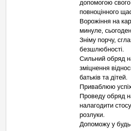
допомогою свого
повноцінного ща
Ворожіння на кар
минуле, сьогоден
Зніму порчу, сгла
безшлюбності.
Сильний обряд на
зміцнення віднос
батьків та дітей.
Приваблюю успіх
Проведу обряд н
налагодити стосу
розлуки.
Допоможу у будь-