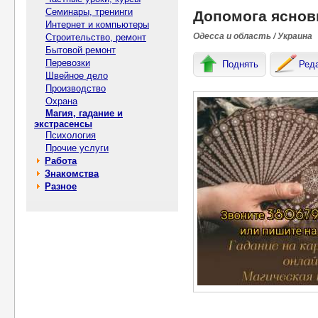
Семинары, тренинги
Допомoга яснови
Интернет и компьютеры
Одесса и область / Украина
Строительство, ремонт
Бытовой ремонт
Перевозки
Поднять
Ред
Швейное дело
Производство
Охрана
Магия, гадание и
экстрасенсы
Психология
Прочие услуги
Работа
Знакомства
Разное