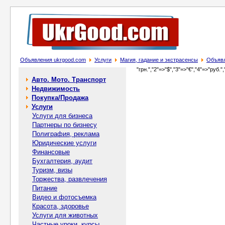
Объявления ukrgood.com
Услуги
Магия, гадание и экстрасенсы
Объявл
"грн.","2"=>"$","3"=>"€","4"=>"руб.",
Авто. Мото. Транспорт
Недвижимость
Покупка/Продажа
Услуги
Услуги для бизнеса
Партнеры по бизнесу
Полиграфия, реклама
Юридические услуги
Финансовые
Бухгалтерия, аудит
Туризм, визы
Торжества, развлечения
Питание
Видео и фотосъемка
Красота, здоровье
Услуги для животных
Частные уроки, курсы